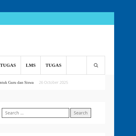
TUGAS
LMS
TUGAS
26 October 2025
tuk Guru dan Siswa
5 October 2025
 or Perish
Search
18 September 2025
for: