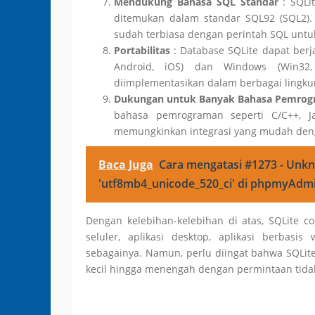
Mendukung Bahasa SQL Standar
: SQLi
ditemukan dalam standar SQL92 (SQL2)
sudah terbiasa dengan perintah SQL untu
Portabilitas
: Database SQLite dapat berj
Android, iOS) dan Windows (Win32
diimplementasikan dalam berbagai lingku
Dukungan untuk Banyak Bahasa Pemro
bahasa pemrograman seperti C/C++, Jav
memungkinkan integrasi yang mudah den
Baca Juga
Cara mengatasi #1273 - Unkn
'utf8mb4_unicode_520_ci' di phpmyAdm
Dengan kelebihan-kelebihan di atas, SQLite co
seluler, aplikasi desktop, aplikasi berbasi
sebagainya. Namun, perlu diingat bahwa SQLite
kecil hingga menengah dengan permintaan tidak t