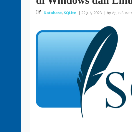
di Windows dan Lin
Database
,
SQLite
|
22 July 2023
|
by
Agus Surat