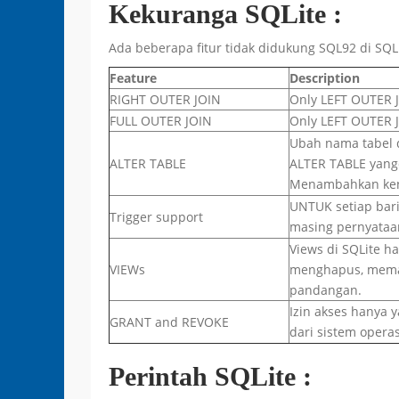
Kekuranga SQLite :
Ada beberapa fitur tidak didukung SQL92 di SQLi
Feature
Description
RIGHT OUTER JOIN
Only LEFT OUTER 
FULL OUTER JOIN
Only LEFT OUTER 
Ubah nama tabel 
ALTER TABLE
ALTER TABLE yang
Menambahkan kend
UNTUK setiap bari
Trigger support
masing pernyataa
Views di SQLite h
VIEWs
menghapus, mema
pandangan.
Izin akses hanya y
GRANT and REVOKE
dari sistem opera
Perintah SQLite :