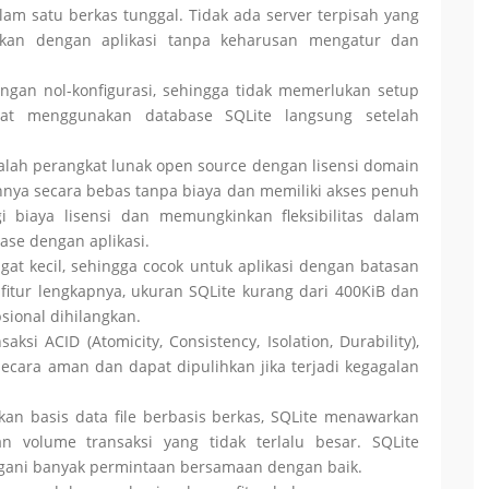
lam satu berkas tunggal. Tidak ada server terpisah yang
sikan dengan aplikasi tanpa keharusan mengatur dan
engan nol-konfigurasi, sehingga tidak memerlukan setup
pat menggunakan database SQLite langsung setelah
alah perangkat lunak open source dengan lisensi domain
annya secara bebas tanpa biaya dan memiliki akses penuh
 biaya lisensi dan memungkinkan fleksibilitas dalam
se dengan aplikasi.
ngat kecil, sehingga cocok untuk aplikasi dengan batasan
itur lengkapnya, ukuran SQLite kurang dari 400KiB dan
psional dihilangkan.
ksi ACID (Atomicity, Consistency, Isolation, Durability),
secara aman dan dapat dipulihkan jika terjadi kegagalan
an basis data file berbasis berkas, SQLite menawarkan
an volume transaksi yang tidak terlalu besar. SQLite
ngani banyak permintaan bersamaan dengan baik.