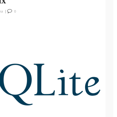
ux
na
|
0