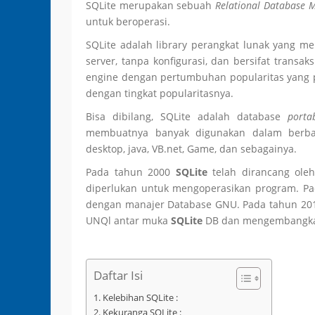
SQLite merupakan sebuah
Relational Database 
untuk beroperasi.
SQLite adalah library perangkat lunak yang m
server, tanpa konfigurasi, dan bersifat trans
engine dengan pertumbuhan popularitas yang pe
dengan tingkat popularitasnya.
Bisa dibilang, SQLite adalah database
porta
membuatnya banyak digunakan dalam berba
desktop, java, VB.net, Game, dan sebagainya.
Pada tahun 2000
SQLite
telah dirancang ol
diperlukan untuk mengoperasikan program. P
dengan manajer Database GNU. Pada tahun 20
UNQl antar muka
SQLite
DB dan mengembang
Daftar Isi
Kelebihan SQLite :
Kekuranga SQLite :