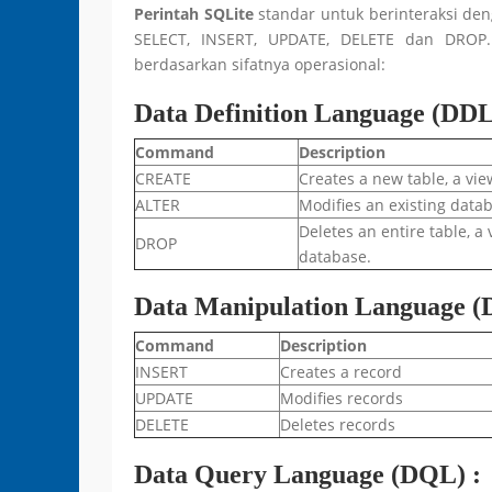
Perintah SQLite
standar untuk berinteraksi den
SELECT, INSERT, UPDATE, DELETE dan DROP.
berdasarkan sifatnya operasional:
Data Definition Language (DDL
Command
Description
CREATE
Creates a new table, a vie
ALTER
Modifies an existing datab
Deletes an entire table, a 
DROP
database.
Data Manipulation Language (
Command
Description
INSERT
Creates a record
UPDATE
Modifies records
DELETE
Deletes records
Data Query Language (DQL) :