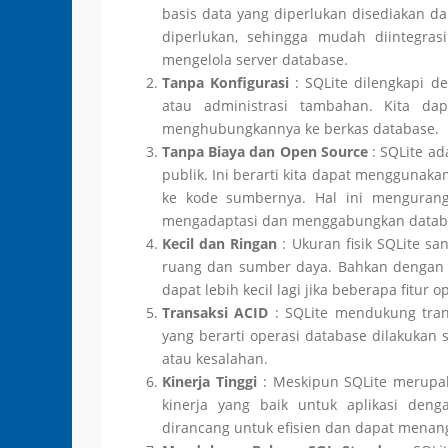
basis data yang diperlukan disediakan da
diperlukan, sehingga mudah diintegra
mengelola server database.
Tanpa Konfigurasi
: SQLite dilengkapi d
atau administrasi tambahan. Kita da
menghubungkannya ke berkas database.
Tanpa Biaya dan Open Source
: SQLite ad
publik. Ini berarti kita dapat menggunak
ke kode sumbernya. Hal ini mengurangi
mengadaptasi dan menggabungkan databa
Kecil dan Ringan
: Ukuran fisik SQLite sa
ruang dan sumber daya. Bahkan dengan f
dapat lebih kecil lagi jika beberapa fitur o
Transaksi ACID
: SQLite mendukung transa
yang berarti operasi database dilakukan 
atau kesalahan.
Kinerja Tinggi
: Meskipun SQLite merupak
kinerja yang baik untuk aplikasi deng
dirancang untuk efisien dan dapat mena