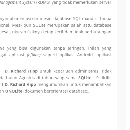
Management System
(RDMS) yang tidak memerlukan server
engimplementasikan mesin database SQL mandiri, tanpa
aksional. Meskipun SQLite merupakan salah satu database
sat, ukuran fisiknya tetap kecil dan tidak berhubungan
ble
yang bisa digunakan tanpa jaringan. Inilah yang
gai aplikasi
(offline)
seperti aplikasi Android, aplikasi
eh
D. Richard Hipp
untuk keperluan administrasi tidak
ada bulan Agustus di tahun yang sama
SQLite
1.0 dirilis
11
D. Richard Hipp
mengumumkan untuk menambahkan
kan
UNQLite
(dokumen berorientasi database).