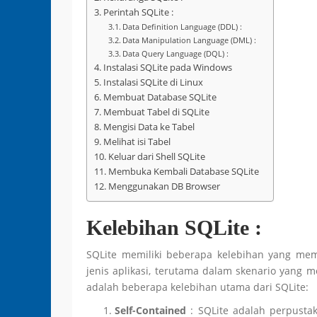
Perintah SQLite :
Data Definition Language (DDL) :
Data Manipulation Language (DML) :
Data Query Language (DQL) :
Instalasi SQLite pada Windows
Instalasi SQLite di Linux
Membuat Database SQLite
Membuat Tabel di SQLite
Mengisi Data ke Tabel
Melihat isi Tabel
Keluar dari Shell SQLite
Membuka Kembali Database SQLite
Menggunakan DB Browser
Kelebihan SQLite :
SQLite memiliki beberapa kelebihan yang mem
jenis aplikasi, terutama dalam skenario yang m
adalah beberapa kelebihan utama dari SQLite:
Self-Contained
: SQLite adalah perpusta