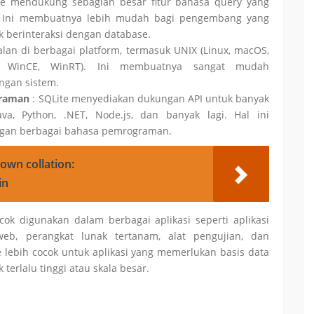
te mendukung sebagian besar fitur bahasa query yang
. Ini membuatnya lebih mudah bagi pengembang yang
k berinteraksi dengan database.
alan di berbagai platform, termasuk UNIX (Linux, macOS,
, WinCE, WinRT). Ini membuatnya sangat mudah
ngan sistem.
graman
: SQLite menyediakan dukungan API untuk banyak
a, Python, .NET, Node.js, dan banyak lagi. Hal ini
gan berbagai bahasa pemrograman.
own collation:
in
cok digunakan dalam berbagai aplikasi seperti aplikasi
s web, perangkat lunak tertanam, alat pengujian, dan
 lebih cocok untuk aplikasi yang memerlukan basis data
erlalu tinggi atau skala besar.