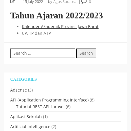
|
15 July 2022
|
by
Agus Suratna
|
0
Cara Install HUSTOJ (HUST Online Judge) di Ubuntu
Tahun Ajaran 2022/2023
26 October 2025
24.04 LTS
Kalender Akademik Provinsi Jawa Barat
CP, TP dan ATP
Cara Mencari Jurnal dengan mudah di Publish or Perish
Search
5 October 2025
for:
18
Tutorial Bahasa R : #5 Visualisasi Data dengan R
CATEGORIES
September 2025
Adsense
(3)
Tutorial Bahasa R : #4 Fungsi dan Kontrol Aliran di R
API (Application Programming Interface)
(8)
Tutorial REST API Laravel
(6)
18 September 2025
Aplikasi Sekolah
(1)
Artificial Intelligence
(2)