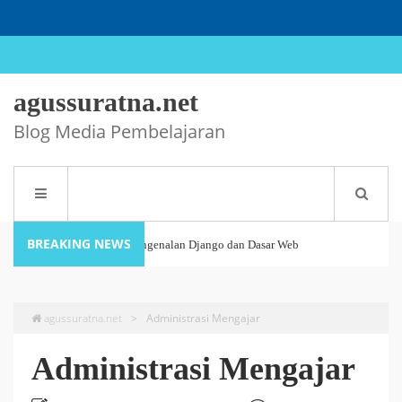
agussuratna.net
Blog Media Pembelajaran
BREAKING NEWS
Tutorial Django #1 : Pengenalan Django dan Dasar Web
27 May 2026
Development
agussuratna.net
>
Administrasi Mengajar
Panduan Lengkap Menggunakan HUSTOJ untuk Guru dan
Administrasi Mengajar
26 October 2025
Siswa