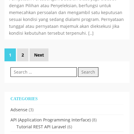
dengan Pilihan atau Penyeleksian, berfungsi untuk
memecahkan persoalan dan mengambil satu keputusan
sesuai kondisi yang sedang dialami program. Pernyataan
tunggal atau pernyataan majemuk akan dieksekusi jika
kondisi kebutuhan tersebut terpenuhi. [..]
Posts
1
2
Next
pagination
Search
for:
CATEGORIES
Adsense
(3)
API (Application Programming Interface)
(8)
Tutorial REST API Laravel
(6)