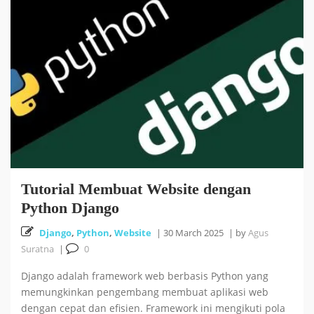
Cara Install HUSTOJ (HUST Online Judge) di Ubuntu
26 October 2025
24.04 LTS
Cara Mencari Jurnal dengan mudah di Publish or Perish
5 October 2025
18
Tutorial Bahasa R : #5 Visualisasi Data dengan R
Tutorial Membuat Website dengan
September 2025
Python Django
Django
,
Python
,
Website
|
30 March 2025
|
by
Agus
Tutorial Bahasa R : #4 Fungsi dan Kontrol Aliran di R
Suratna
|
0
18 September 2025
Django adalah framework web berbasis Python yang
memungkinkan pengembang membuat aplikasi web
dengan cepat dan efisien. Framework ini mengikuti pola