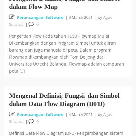
dalam Flow Map
Cara Install HUSTOJ (HUST Online Judge) di Ubuntu
Perancangan
,
Software
|
9 March 2021
|
by
Agus
26 October 2025
Suratna
|
0
24.04 LTS
Pengertian Flow Pada tahun 1990 Flowmap Mulai
Cara Mencari Jurnal dengan mudah di Publish or Perish
Dikembangkan dengan Program Simpel untuk aliran
barang dan juga manusia di peta. Dalam program
5 October 2025
Flowmap dikembangkan oleh Tom De Jong dari
Universitas Utrecht Belanda. Flowmap adalah campuran
18
Tutorial Bahasa R : #5 Visualisasi Data dengan R
peta [..]
September 2025
Mengenal Definisi, Fungsi, dan Simbol
Tutorial Bahasa R : #4 Fungsi dan Kontrol Aliran di R
dalam Data Flow Diagram (DFD)
Perancangan
,
Software
|
4 March 2021
|
by
Agus
18 September 2025
Suratna
|
0
Definisi Data Flow Diagram (DFD) Pengembangan sistem