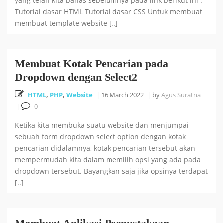
yang telah kita bahas sebelumnya pada link berikut ini :
Tutorial dasar HTML Tutorial dasar CSS Untuk membuat
membuat template website [..]
Membuat Kotak Pencarian pada
Dropdown dengan Select2
HTML
,
PHP
,
Website
|
16 March 2022
|
by
Agus Suratna
|
0
Ketika kita membuka suatu website dan menjumpai
sebuah form dropdown select option dengan kotak
pencarian didalamnya, kotak pencarian tersebut akan
mempermudah kita dalam memilih opsi yang ada pada
dropdown tersebut. Bayangkan saja jika opsinya terdapat
[..]
Membuat Aplikasi Perpustakaan