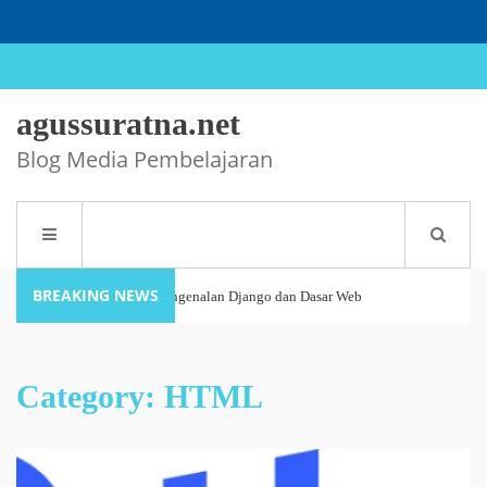
agussuratna.net
Blog Media Pembelajaran
BREAKING NEWS
Tutorial Django #1 : Pengenalan Django dan Dasar Web
27 May 2026
Development
Category:
HTML
Panduan Lengkap Menggunakan HUSTOJ untuk Guru dan
26 October 2025
Siswa