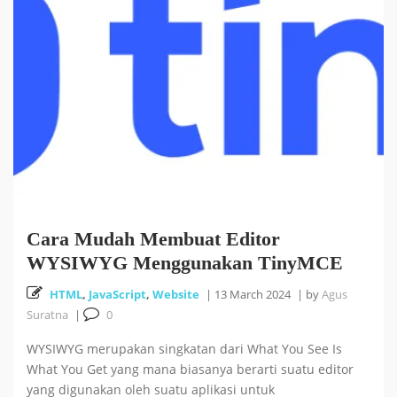
Cara Install HUSTOJ (HUST Online Judge) di Ubuntu
26 October 2025
24.04 LTS
Cara Mencari Jurnal dengan mudah di Publish or Perish
5 October 2025
18
Tutorial Bahasa R : #5 Visualisasi Data dengan R
Cara Mudah Membuat Editor
September 2025
WYSIWYG Menggunakan TinyMCE
HTML
,
JavaScript
,
Website
|
13 March 2024
|
by
Agus
Tutorial Bahasa R : #4 Fungsi dan Kontrol Aliran di R
Suratna
|
0
18 September 2025
WYSIWYG merupakan singkatan dari What You See Is
What You Get yang mana biasanya berarti suatu editor
yang digunakan oleh suatu aplikasi untuk