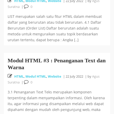
HTML
,
Modul HTML
,
Website
|
22 July 2022
|
by
Agus
Suratna
|
0
LIST merupakan salah satu fitur HTML dalam membuat
daftar yang berurutan atau tidak berurutan. 4.1 Daftar
Berurutan (Order List) Daftar berurutan adalah suatu
metoda untuk menguraikan suatu topik berdasarkan
urutan tertentu, dapat berupa : Angka [..]
Modul HTML #3 : Penanganan Text dan
Warna
HTML
,
Modul HTML
,
Website
|
22 July 2022
|
by
Agus
Suratna
|
0
3.1 Penanganan Text Teks merupakan komponen
terpenting dalam menyampaikan informasi. Oleh karena
itu, agar informasi yang disampaikan melalui web dapat
dipahami dengan mudah oleh pengunjung web, maka