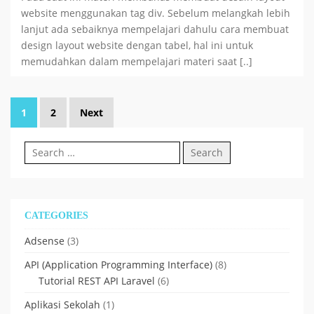
website menggunakan tag div. Sebelum melangkah lebih
lanjut ada sebaiknya mempelajari dahulu cara membuat
design layout website dengan tabel, hal ini untuk
memudahkan dalam mempelajari materi saat [..]
Posts
1
2
Next
pagination
Search
for:
CATEGORIES
Adsense
(3)
API (Application Programming Interface)
(8)
Tutorial REST API Laravel
(6)
Aplikasi Sekolah
(1)