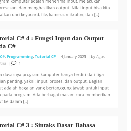
gram komputer adalah menerima input, melakukan
rosesan, dan menghasilkan output. Nilai input bisa kita
atkan dari keyboard, file, kamera, mikrofon, dan [..]
torial C# 4 : Fungsi Input dan Output
da C#
C#
,
Programming
,
Tutorial C#
|
4 January 2025
|
by
Agus
atna
|
1
a dasarnya program komputer hanya terdiri dari tiga
ian penting, yakni: input, proses, dan output. Bagian
ut adalah bagaian yang bertanggung jawab untuk input
a pada program. Ada berbagai macam cara memberikan
t ke dalam [..]
torial C# 3 : Sintaks Dasar Bahasa