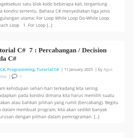
geksekusi satu blok kode beberapa kali, tergantung
a kondisi tertentu. Bahasa C# menyediakan tiga jenis
gulangan utama: For Loop While Loop Do-While Loop
each Loop 1. For Loop [..]
torial C# 7 : Percabangan / Decision
da C#
C#
,
Programming
,
Tutorial C#
|
11 January 2025
|
by
Agus
atna
|
1
am kehidupan sehari-hari terkadang kita sering
adapkan pada kondisi dimana kita harus memilih suatu
dakan atau bahkan pilihan yang rumit (bercabang). Begitu
a dalam membuat program, kita akan sedikit banyak
urusan dengan pilihan dalam pemrograman. [..]