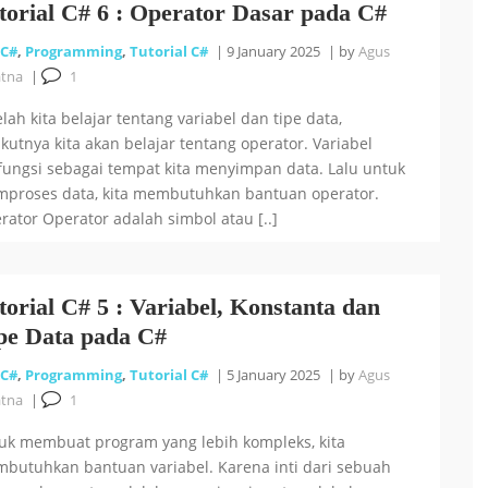
torial C# 6 : Operator Dasar pada C#
C#
,
Programming
,
Tutorial C#
|
9 January 2025
|
by
Agus
atna
|
1
elah kita belajar tentang variabel dan tipe data,
ikutnya kita akan belajar tentang operator. Variabel
fungsi sebagai tempat kita menyimpan data. Lalu untuk
proses data, kita membutuhkan bantuan operator.
rator Operator adalah simbol atau [..]
torial C# 5 : Variabel, Konstanta dan
pe Data pada C#
C#
,
Programming
,
Tutorial C#
|
5 January 2025
|
by
Agus
atna
|
1
uk membuat program yang lebih kompleks, kita
butuhkan bantuan variabel. Karena inti dari sebuah