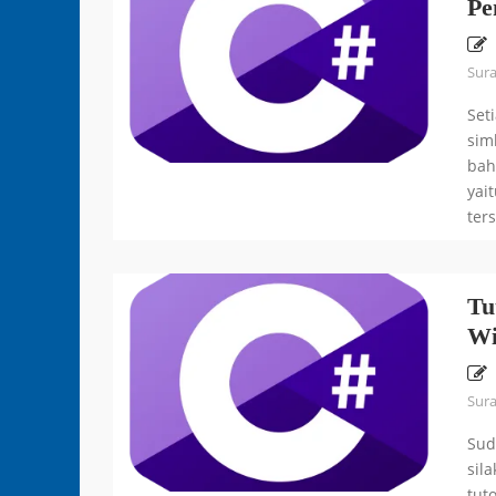
Pe
Sur
Set
sim
bah
yai
ter
Tu
Wi
Sur
Sud
sil
tut