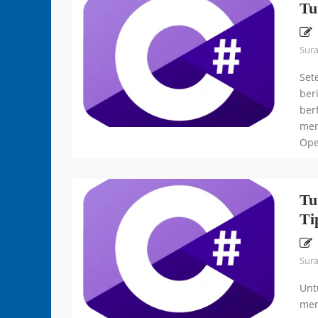
Tu
Sur
Set
ber
ber
mem
Ope
Tu
Ti
Sur
Unt
mem