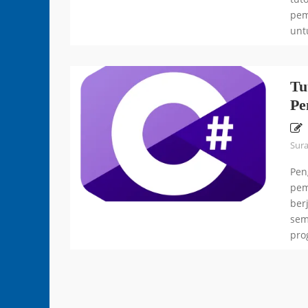
pem
untu
Tu
Pe
Sur
Pen
pem
ber
sem
pro