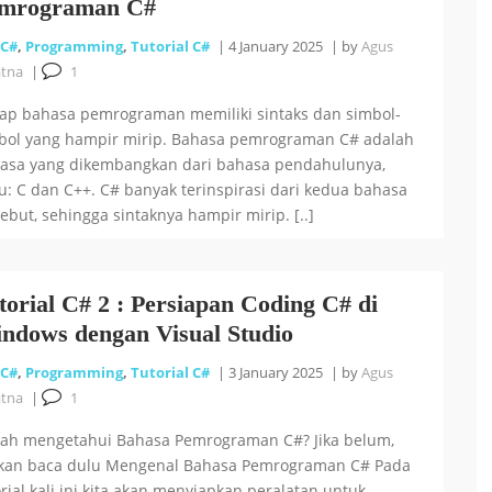
mrograman C#
C#
,
Programming
,
Tutorial C#
|
4 January 2025
|
by
Agus
atna
|
1
iap bahasa pemrograman memiliki sintaks dan simbol-
bol yang hampir mirip. Bahasa pemrograman C# adalah
asa yang dikembangkan dari bahasa pendahulunya,
tu: C dan C++. C# banyak terinspirasi dari kedua bahasa
sebut, sehingga sintaknya hampir mirip. [..]
torial C# 2 : Persiapan Coding C# di
ndows dengan Visual Studio
C#
,
Programming
,
Tutorial C#
|
3 January 2025
|
by
Agus
atna
|
1
ah mengetahui Bahasa Pemrograman C#? Jika belum,
akan baca dulu Mengenal Bahasa Pemrograman C# Pada
orial kali ini kita akan menyiapkan peralatan untuk