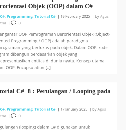
rorientasi Objek (OOP) dalam C#
C#
,
Programming
,
Tutorial C#
|
19 February 2025
|
by
Agus
atna
|
0
Pengantar OOP Pemrograman Berorientasi Objek (Object-
ented Programming / OOP) adalah paradigma
rograman yang berfokus pada objek. Dalam OOP, kode
gram dibangun berdasarkan objek yang
epresentasikan entitas di dunia nyata. Konsep utama
am OOP: Encapsulation [..]
torial C# 8 : Perulangan / Looping pada
#
C#
,
Programming
,
Tutorial C#
|
17 January 2025
|
by
Agus
atna
|
0
gulangan (looping) dalam C# digunakan untuk