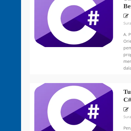
Be
Sur
A. 
Ori
pem
pro
mer
dal
Tu
C
Sur
Pen