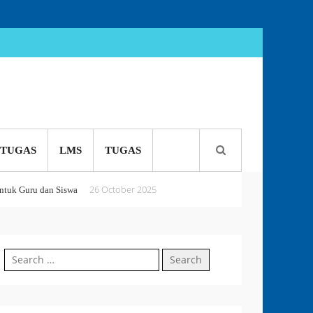
TUGAS
LMS
TUGAS
26 October 2025
tuk Guru dan Siswa
5 October 2025
 or Perish
Search
18 September 2025
for: