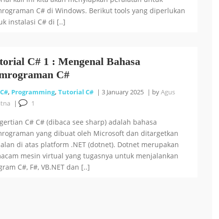
rograman C# di Windows. Berikut tools yang diperlukan
k instalasi C# di [..]
torial C# 1 : Mengenal Bahasa
mrograman C#
C#
,
Programming
,
Tutorial C#
|
3 January 2025
|
by
Agus
atna
|
1
gertian C# C# (dibaca see sharp) adalah bahasa
rograman yang dibuat oleh Microsoft dan ditargetkan
jalan di atas platform .NET (dotnet). Dotnet merupakan
acam mesin virtual yang tugasnya untuk menjalankan
gram C#, F#, VB.NET dan [..]