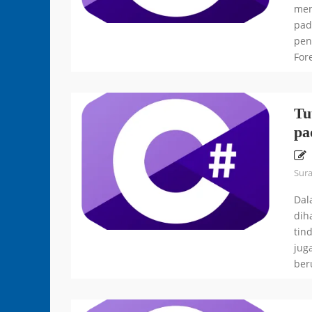
men
pad
pen
For
Tu
pa
Sur
Dal
dih
tin
jug
ber