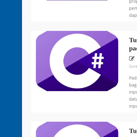
pro
pem
dap
Tu
pa
Sur
Pad
bag
inp
dat
inpu
Tu