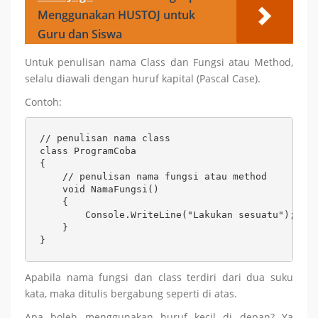
Menggunakan HUSTOJ untuk
Guru dan Siswa
Untuk penulisan nama Class dan Fungsi atau Method,
selalu diawali dengan huruf kapital (Pascal Case).
Contoh:
// penulisan nama class

class ProgramCoba

{

    // penulisan nama fungsi atau method

    void NamaFungsi()

    {

        Console.WriteLine("Lakukan sesuatu");

    }

}
Apabila nama fungsi dan class terdiri dari dua suku
kata, maka ditulis bergabung seperti di atas.
Apa boleh menggunakan huruf kecil di depan? Ya