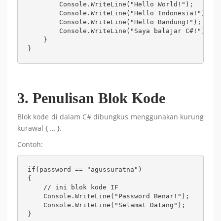
        Console.WriteLine("Hello World!");

        Console.WriteLine("Hello Indonesia!");

        Console.WriteLine("Hello Bandung!");

        Console.WriteLine("Saya balajar C#!");

    }

}
3. Penulisan Blok Kode
Blok kode di dalam C# dibungkus menggunakan kurung
kurawal { … }.
Contoh:
if(password == "agussuratna")

{

    // ini blok kode IF

    Console.WriteLine("Password Benar!");

    Console.WriteLine("Selamat Datang");

}