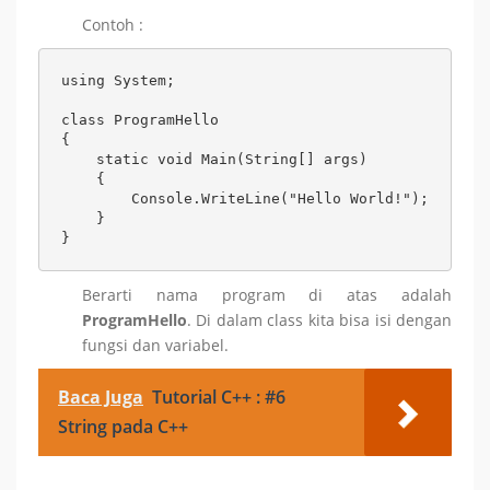
Contoh :
using System;

class ProgramHello

{

    static void Main(String[] args)

    {

        Console.WriteLine("Hello World!");

    }

}
Berarti nama program di atas adalah
ProgramHello
. Di dalam class kita bisa isi dengan
fungsi dan variabel.
Baca Juga
Tutorial C++ : #6
String pada C++