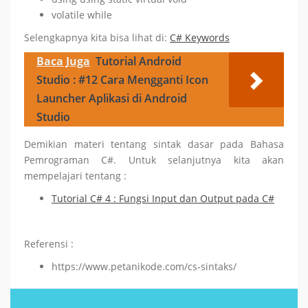
volatile while
Selengkapnya kita bisa lihat di:
C# Keywords
Baca Juga
Tutorial Android
Studio : #12 Cara Mengganti Icon
Launcher Aplikasi di Android
Studio
Demikian materi tentang sintak dasar pada Bahasa
Pemrograman C#. Untuk selanjutnya kita akan
mempelajari tentang :
Tutorial C# 4 : Fungsi Input dan Output pada C#
Referensi :
https://www.petanikode.com/cs-sintaks/