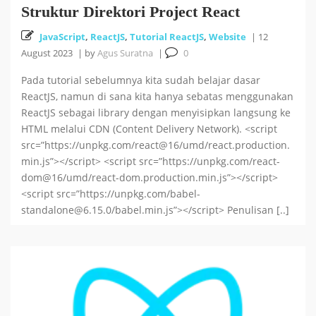
Struktur Direktori Project React
JavaScript
,
ReactJS
,
Tutorial ReactJS
,
Website
|
12
August 2023
|
by
Agus Suratna
|
0
Pada tutorial sebelumnya kita sudah belajar dasar
ReactJS, namun di sana kita hanya sebatas menggunakan
ReactJS sebagai library dengan menyisipkan langsung ke
HTML melalui CDN (Content Delivery Network). <script
src=”https://unpkg.com/react@16/umd/react.production.
min.js”></script> <script src=”https://unpkg.com/react-
dom@16/umd/react-dom.production.min.js”></script>
<script src=”https://unpkg.com/babel-
standalone@6.15.0/babel.min.js”></script> Penulisan [..]