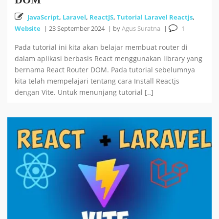
JavaScript
,
Laravel
,
ReactJS
,
Tutorial Laravel Reactjs
,
Website
|
23 September 2024
|
by
Agus Suratna
|
1
Pada tutorial ini kita akan belajar membuat router di
dalam aplikasi berbasis React menggunakan library yang
bernama React Router DOM. Pada tutorial sebelumnya
kita telah mempelajari tentang cara Install Reactjs
dengan Vite. Untuk menunjang tutorial [..]