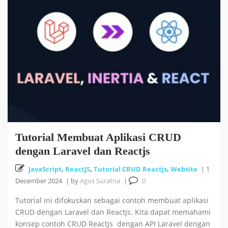
Cara Install HUSTOJ (HUST Online Judge) di Ubuntu
26 October 2025
24.04 LTS
Cara Mencari Jurnal dengan mudah di Publish or Perish
5 October 2025
18
Tutorial Bahasa R : #5 Visualisasi Data dengan R
Tutorial Membuat Aplikasi CRUD
September 2025
dengan Laravel dan Reactjs
JavaScript
,
ReactJS
,
Tutorial CRUD Reactjs
,
Website
|
1
Tutorial Bahasa R : #4 Fungsi dan Kontrol Aliran di R
December 2024
|
by
Agus Suratna
|
0
18 September 2025
Tutorial ini difokuskan sebagai contoh membuat aplikasi
CRUD dengan Laravel dan Reactjs. Kita dapat memahami
konsep contoh CRUD Reactjs dengan API Laravel dengan