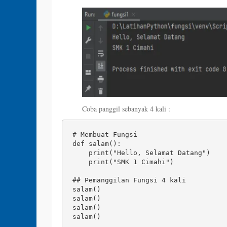
Coba panggil sebanyak 4 kali :
# Membuat Fungsi 

def salam(): 

    print("Hello, Selamat Datang") 

    print("SMK 1 Cimahi") 

## Pemanggilan Fungsi 4 kali 

salam() 

salam() 

salam() 

salam()