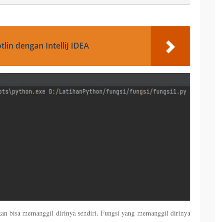
in dengan IntelliJ IDEA
hkan bisa memanggil dirinya sendiri. Fungsi yang memanggil dirinya