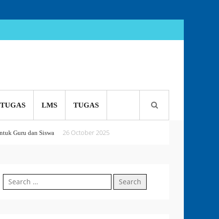
TUGAS
LMS
TUGAS
26 October 2025
tuk Guru dan Siswa
5 October 2025
 or Perish
Search
18 September 2025
for: