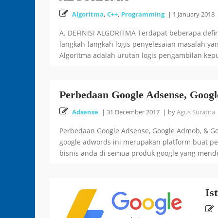
Algoritma
,
C++
,
Programming
|
1 January 2018
A. DEFINISI ALGORITMA Terdapat beberapa defini
langkah-langkah logis penyelesaian masalah yang
Algoritma adalah urutan logis pengambilan kepu
Perbedaan Google Adsense, Goog
Adsense
|
31 December 2017
|
by
Agus Suratna
Perbedaan Google Adsense, Google Admob, & Go
google adwords ini merupakan platform buat p
bisnis anda di semua produk google yang mendu
Is