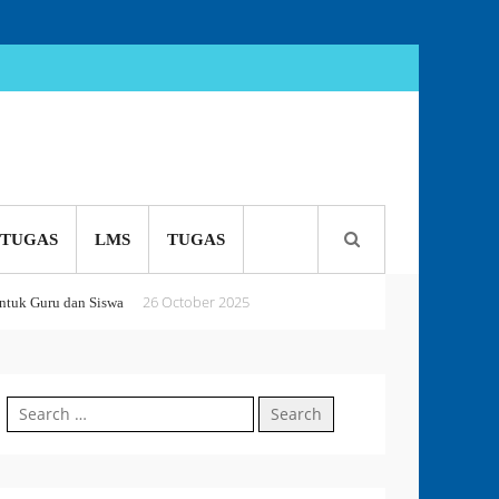
TUGAS
LMS
TUGAS
26 October 2025
tuk Guru dan Siswa
5 October 2025
 or Perish
Search
18 September 2025
for: