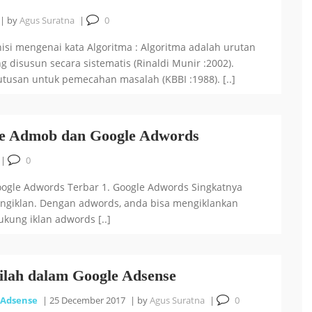
|
by
Agus Suratna
|
0
si mengenai kata Algoritma : Algoritma adalah urutan
 disusun secara sistematis (Rinaldi Munir :2002).
tusan untuk pemecahan masalah (KBBI :1988). [..]
le Admob dan Google Adwords
|
0
ogle Adwords Terbar 1. Google Adwords Singkatnya
engiklan. Dengan adwords, anda bisa mengiklankan
kung iklan adwords [..]
tilah dalam Google Adsense
Adsense
|
25 December 2017
|
by
Agus Suratna
|
0