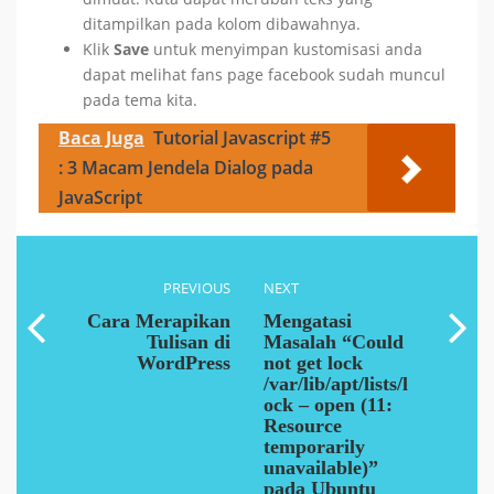
ditampilkan pada kolom dibawahnya.
Klik
Save
untuk menyimpan kustomisasi anda
dapat melihat fans page facebook sudah muncul
pada tema kita.
Baca Juga
Tutorial Javascript #5
: 3 Macam Jendela Dialog pada
JavaScript
PREVIOUS
NEXT
Cara Merapikan
Mengatasi
Tulisan di
Masalah “Could
WordPress
not get lock
/var/lib/apt/lists/l
ock – open (11:
Resource
temporarily
unavailable)”
pada Ubuntu