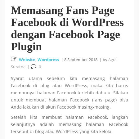
Memasang Fans Page
Cara Install HUSTOJ (HUST Online Judge) di Ubuntu
Facebook di WordPress
26 October 2025
24.04 LTS
dengan Facebook Page
Cara Mencari Jurnal dengan mudah di Publish or Perish
Plugin
5 October 2025
Website
,
Wordpress
|
8 September 2018
|
by
Agus
Suratna
|
0
18
Tutorial Bahasa R : #5 Visualisasi Data dengan R
Syarat utama sebelum kita memasang halaman
Facebook di blog atau WordPress, maka kita harus
September 2025
mempunyai halaman Facebook terlebih dahulu. Silakan
untuk membuat halaman Facebook (fans page) bisa
Tutorial Bahasa R : #4 Fungsi dan Kontrol Aliran di R
Anda lakukan di akun Facebook masing-masing.
Setelah kita membuat halaman Facebook, langkah
18 September 2025
selanjutnya adalah memasang halaman Facebook
tersebut di blog atau WordPress yang kita kelola.