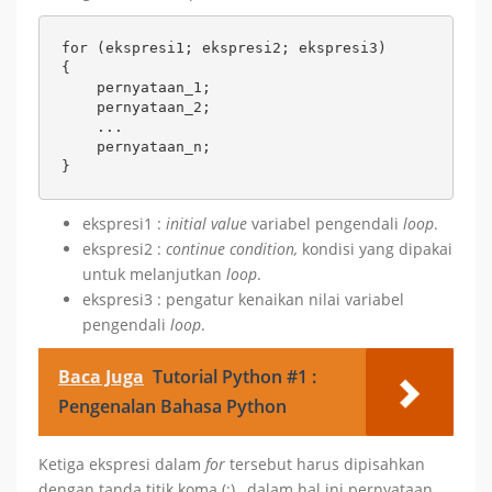
for (ekspresi1; ekspresi2; ekspresi3)

{

    pernyataan_1;

    pernyataan_2;

    ...

    pernyataan_n;

ekspresi1 :
initial value
variabel pengendali
loop
.
ekspresi2 :
continue condition,
kondisi yang dipakai
untuk melanjutkan
loop
.
ekspresi3 : pengatur kenaikan nilai variabel
pengendali
loop
.
Baca Juga
Tutorial Python #1 :
Pengenalan Bahasa Python
Ketiga ekspresi dalam
for
tersebut harus dipisahkan
dengan tanda titik koma (;) , dalam hal ini pernyataan