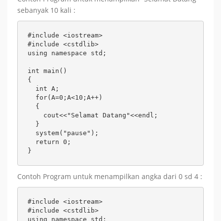
sebanyak 10 kali :
#include <iostream> 

#include <cstdlib> 

using namespace std;

int main()

{	

  int A;	

  for(A=0;A<10;A++)

  {

    cout<<"Selamat Datang"<<endl;

  }

  system("pause");

  return 0;

}
Contoh Program untuk menampilkan angka dari 0 sd 4 :
#include <iostream> 

#include <cstdlib> 

using namespace std;
