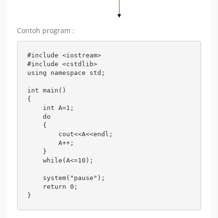
Contoh program :
#include <iostream>

#include <cstdlib>

using namespace std;

int main()

{

    int A=1;

    do

    {

        cout<<A<<endl;

        A++;

    }

    while(A<=10);

    system("pause");

    return 0;

}