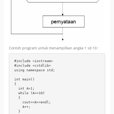
Contoh program untuk menampilkan angka 1 sd 10 :
#include <iostream> 

#include <cstdlib> 

using namespace std;

int main()

{	

  int A=1;	

  while (A<=10)

  {

    cout<<A<<endl;

    A++;

  }
