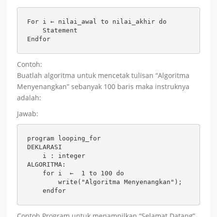
For i ← nilai_awal to nilai_akhir do

    Statement

Endfor
Contoh:
Buatlah algoritma untuk mencetak tulisan “Algoritma
Menyenangkan” sebanyak 100 baris maka instruknya
adalah:
Jawab:
program looping_for

DEKLARASI

    i : integer

ALGORITMA:

    for i  ←  1 to 100 do

        write("Algoritma Menyenangkan");

    endfor
Contoh Program untuk menampilkan “Selamat Datang”