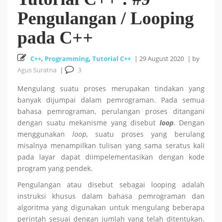
Pengulangan / Looping
Cara Install HUSTOJ (HUST Online Judge) di Ubuntu
pada C++
26 October 2025
24.04 LTS
C++
,
Programming
,
Tutorial C++
|
29 August 2020
|
by
Cara Mencari Jurnal dengan mudah di Publish or Perish
Agus Suratna
|
3
Mengulang suatu proses merupakan tindakan yang
5 October 2025
banyak dijumpai dalam pemrograman. Pada semua
bahasa pemrograman, perulangan proses ditangani
18
Tutorial Bahasa R : #5 Visualisasi Data dengan R
dengan suatu mekanisme yang disebut
loop
. Dengan
menggunakan
loop
, suatu proses yang berulang
September 2025
misalnya menampilkan tulisan yang sama seratus kali
pada layar dapat diimpelementasikan dengan kode
Tutorial Bahasa R : #4 Fungsi dan Kontrol Aliran di R
program yang pendek.
Pengulangan atau disebut sebagai looping adalah
18 September 2025
instruksi khusus dalam bahasa pemrograman dan
algoritma yang digunakan untuk mengulang beberapa
perintah sesuai dengan jumlah yang telah ditentukan.