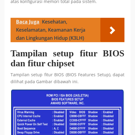
atas konfigurasi memori total pada sistem.
Baca Juga
Kesehatan,
Keselamatan, Keamanan Kerja
dan Lingkungan Hidup (K3LH)
Tampilan setup fitur BIOS
dan fitur chipset
Tampilan setup fitur BIOS (BIOS Features Setup), dapat
dilihat pada Gambar dibawah ini.