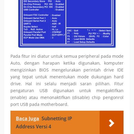
Pada fitur ini diatur untuk semua peripheral pada mode
Auto, dengan harapan ketika digunakan, komputer
mengizinkan BIOS mengelurakan perintah drive IDE
yang tepat untuk menentukan mode dukungan hard
drive. Hal ini selalu menjadi
saran pilihan. Fitur
pengaturan USB digunakan untuk mengaktifkan
(enable) atau menonaktifkan (disable) chip pengonrol
port USB pada motherboard.
Baca Juga
Subnetting IP
Address Versi 4