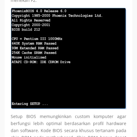
menekan F2.
Setup BIOS memungkinkan custom komputer agar
berfungsi lebih optimal berdasarkan profil hardware
dan software. Kode BIOS secara khusus tertanam pada