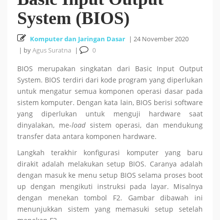
System (BIOS)
Cara Install HUSTOJ (HUST Online Judge) di Ubuntu
Komputer dan Jaringan Dasar
26 October 2025
|
24 November 2020
24.04 LTS
|
by
Agus Suratna
|
0
Cara Mencari Jurnal dengan mudah di Publish or Perish
BIOS merupakan singkatan dari Basic Input Output
System. BIOS terdiri dari kode program yang diperlukan
5 October 2025
untuk mengatur semua komponen operasi dasar pada
sistem komputer. Dengan kata lain, BIOS berisi software
yang diperlukan untuk menguji hardware saat
18
Tutorial Bahasa R : #5 Visualisasi Data dengan R
dinyalakan, me-
load
sistem operasi, dan mendukung
transfer data antara komponen hardware.
September 2025
Langkah terakhir konfigurasi komputer yang baru
dirakit adalah melakukan setup BIOS. Caranya adalah
Tutorial Bahasa R : #4 Fungsi dan Kontrol Aliran di R
dengan masuk ke menu setup BIOS selama proses boot
up dengan mengikuti instruksi pada layar. Misalnya
18 September 2025
dengan menekan tombol F2.
Gambar dibawah ini
menunjukkan sistem yang memasuki setup setelah