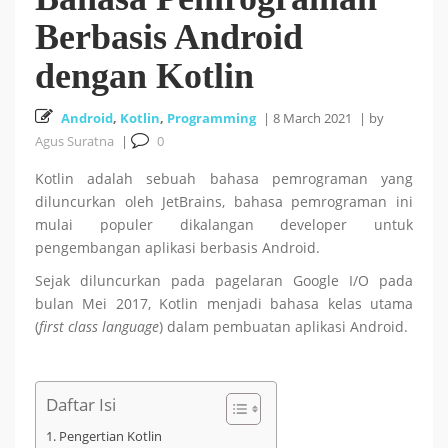
Berbasis Android
Cara Install HUSTOJ (HUST Online Judge) di Ubuntu
dengan Kotlin
26 October 2025
24.04 LTS
Android
,
Kotlin
,
Programming
|
8 March 2021
|
by
Cara Mencari Jurnal dengan mudah di Publish or Perish
Agus Suratna
|
0
Kotlin adalah sebuah bahasa pemrograman yang
5 October 2025
diluncurkan oleh JetBrains, bahasa pemrograman ini
mulai populer dikalangan developer untuk
18
Tutorial Bahasa R : #5 Visualisasi Data dengan R
pengembangan aplikasi berbasis Android.
Sejak diluncurkan pada pagelaran Google I/O pada
September 2025
bulan Mei 2017, Kotlin menjadi bahasa kelas utama
(
first class language
) dalam pembuatan aplikasi Android.
Tutorial Bahasa R : #4 Fungsi dan Kontrol Aliran di R
18 September 2025
Daftar Isi
Pengertian Kotlin