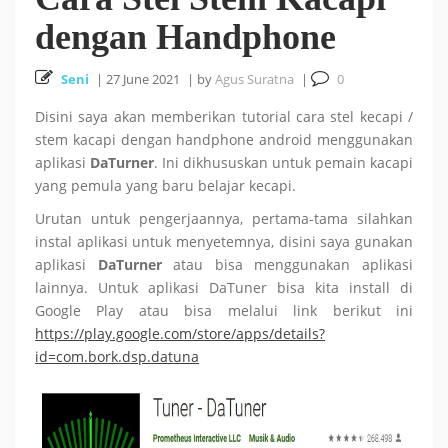
dengan Handphone
Cara Install HUSTOJ (HUST Online Judge) di Ubuntu
Seni
|
26 October 2025
27 June 2021
|
by
Agus Suratna
|
0
24.04 LTS
Disini saya akan memberikan tutorial cara stel kecapi /
Cara Mencari Jurnal dengan mudah di Publish or Perish
stem kacapi dengan handphone android menggunakan
aplikasi
DaTurner
. Ini dikhususkan untuk pemain kacapi
5 October 2025
yang pemula yang baru belajar kecapi.
Urutan untuk pengerjaannya, pertama-tama silahkan
18
Tutorial Bahasa R : #5 Visualisasi Data dengan R
instal aplikasi untuk menyetemnya, disini saya gunakan
aplikasi
DaTurner
atau bisa menggunakan aplikasi
September 2025
lainnya. Untuk aplikasi DaTuner bisa kita install di
Google Play atau bisa melalui link berikut ini
https://play.google.com/store/apps/details?
Tutorial Bahasa R : #4 Fungsi dan Kontrol Aliran di R
id=com.bork.dsp.datuna
18 September 2025