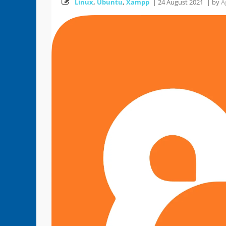
Linux
,
Ubuntu
,
Xampp
|
24 August 2021
|
by
A