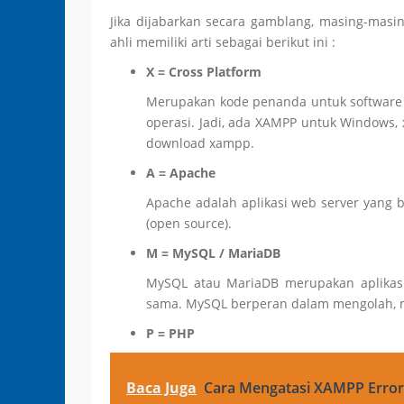
Jika dijabarkan secara gamblang, masing-mas
ahli memiliki arti sebagai berikut ini :
X = Cross Platform
Merupakan kode penanda untuk software c
operasi. Jadi, ada XAMPP untuk Windows, 
download xampp.
A = Apache
Apache adalah aplikasi web server yang b
(open source).
M = MySQL / MariaDB
MySQL atau MariaDB merupakan aplikasi
sama. MySQL berperan dalam mengolah, m
P = PHP
Baca Juga
Cara Mengatasi XAMPP Erro