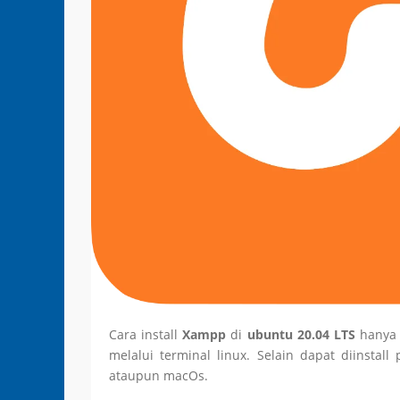
Cara install
Xampp
di
ubuntu 20.04 LTS
hanya 
melalui terminal linux. Selain dapat diinstal
ataupun macOs.