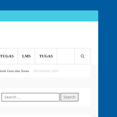
TUGAS
LMS
TUGAS
26 October 2025
tuk Guru dan Siswa
5 October 2025
 or Perish
Search
18 September 2025
for: