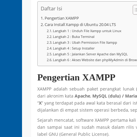
Daftar Isi
Pengertian XAMPP
Cara Install Xampp di Ubuntu 20.04 LTS
Langkah 1 : Unduh File Xampp untuk Linux
Langkah 2 : Buka Terminal
Langkah 3 : Ubah Permission File Xampp
Langkah 4 : Setup Installer
Langkah 5 : Jalankan Server Apache dan MySQL
Langkah 6 : Akses Website dan phpMyAdmin di Brow
Pengertian XAMPP
XAMPP adalah sebuah paket perangkat lunak 
dari akronim kata
Apache
,
MySQL (dulu) / Mari
“
X
” yang terdapat pada awal kata berasal dari is
dijalankan di empat sistem operasi berbeda, sep
Sejarah mencatat, software XAMPP pertama kal
dan sampai saat ini sudah masuk dalam rilis 
label GNU (General Public License).