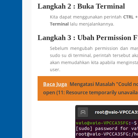
Langkah 2 :
Buka Terminal
Kita dapat menggunakan perintah
CTRL +
Terminal
lalu menjalankannya.
Langkah 3 :
Ubah Permission F
Sebelum mengubah permission dan masuk 
sudo su di terminal, perintah tersebut a
akan memudahkan kita apabila menginsta
user.
Baca Juga
Mengatasi Masalah "Could not 
open (11: Resource temporarily unavail