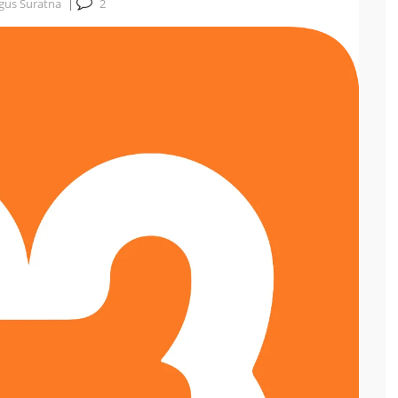
gus Suratna
|
2