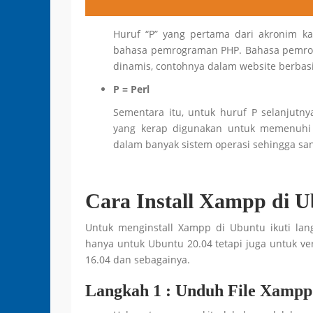
Huruf “P” yang pertama dari akronim ka
bahasa pemrograman PHP. Bahasa pemrog
dinamis, contohnya dalam website berbas
P = Perl
Sementara itu, untuk huruf P selanjut
yang kerap digunakan untuk memenuhi b
dalam banyak sistem operasi sehingga san
Cara Install Xampp di U
Untuk menginstall Xampp di Ubuntu ikuti lang
hanya untuk Ubuntu 20.04 tetapi juga untuk ver
16.04 dan sebagainya.
Langkah 1 :
Unduh File Xampp