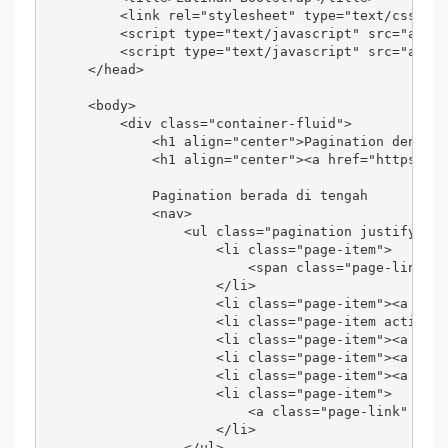
        <link rel="stylesheet" type="text/css" hr
        <script type="text/javascript" src="asset
        <script type="text/javascript" src="asset
    </head>

    <body>

        <div class="container-fluid">

            <h1 align="center">Pagination dengan 
            <h1 align="center"><a href="https://a
            Pagination berada di tengah

            <nav>

                <ul class="pagination justify-con
                    <li class="page-item">

                        <span class="page-link">S
                    </li>

                    <li class="page-item"><a clas
                    <li class="page-item active">
                    <li class="page-item"><a clas
                    <li class="page-item"><a clas
                    <li class="page-item"><a clas
                    <li class="page-item">

                        <a class="page-link" href
                    </li>

                </ul>
