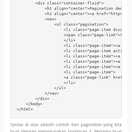
        <div class="container-fluid">

            <h1 align="center">Pagination dengan 
            <h1 align="center"><a href="https://a
            <nav>

                <ul class="pagination">

                    <li class="page-item disabled
                    <span class="page-link">Sebel
                    </li>

                    <li class="page-item"><a clas
                    <li class="page-item active">
                    <li class="page-item"><a clas
                    <li class="page-item"><a clas
                    <li class="page-item"><a clas
                    <li class="page-item">

                    <a class="page-link" href="#"
                    </li>

                </ul>

            </nav>

        </div>

    </body>

</html>
Syntax di atas adalah contoh dari pagination yang kita
buat dengan menggunakan bootstrap 4. Pertama buat