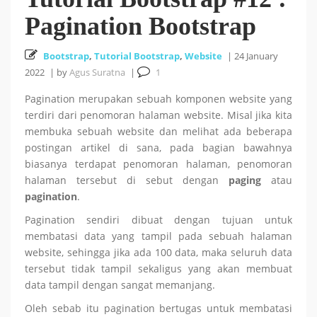
Pagination Bootstrap
Cara Install HUSTOJ (HUST Online Judge) di Ubuntu
Bootstrap
26 October 2025
,
Tutorial Bootstrap
,
Website
|
24 January
24.04 LTS
2022
|
by
Agus Suratna
|
1
Cara Mencari Jurnal dengan mudah di Publish or Perish
Pagination merupakan sebuah komponen website yang
terdiri dari penomoran halaman website. Misal jika kita
5 October 2025
membuka sebuah website dan melihat ada beberapa
postingan artikel di sana, pada bagian bawahnya
biasanya terdapat penomoran halaman, penomoran
18
Tutorial Bahasa R : #5 Visualisasi Data dengan R
halaman tersebut di sebut dengan
paging
atau
pagination
.
September 2025
Pagination sendiri dibuat dengan tujuan untuk
membatasi data yang tampil pada sebuah halaman
Tutorial Bahasa R : #4 Fungsi dan Kontrol Aliran di R
website, sehingga jika ada 100 data, maka seluruh data
tersebut tidak tampil sekaligus yang akan membuat
18 September 2025
data tampil dengan sangat memanjang.
Oleh sebab itu pagination bertugas untuk membatasi