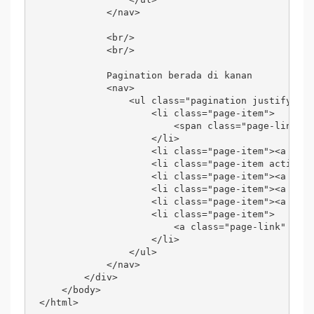
            </nav>

            <br/>

            <br/>

            Pagination berada di kanan

            <nav>

                <ul class="pagination justify-con
                    <li class="page-item">

                        <span class="page-link">S
                    </li>

                    <li class="page-item"><a clas
                    <li class="page-item active">
                    <li class="page-item"><a clas
                    <li class="page-item"><a clas
                    <li class="page-item"><a clas
                    <li class="page-item">

                        <a class="page-link" href
                    </li>

                </ul>

            </nav>

        </div>

    </body>

</html>