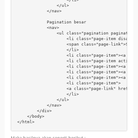
                </ul>

            </nav>

            Pagination besar

            <nav>

                <ul class="pagination pagination-
                    <li class="page-item disabled
                    <span class="page-link">Sebel
                    </li>

                    <li class="page-item"><a clas
                    <li class="page-item active">
                    <li class="page-item"><a clas
                    <li class="page-item"><a clas
                    <li class="page-item"><a clas
                    <li class="page-item">

                    <a class="page-link" href="#"
                    </li>

                </ul>

            </nav>

        </div>

    </body>

</html>
Maka hasilnya akan seperti berikut :