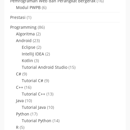
Pemrograman Web dan Perangkat Bergerak
(16)
Modul PWPB
(6)
Prestasi
(1)
Programming
(86)
Algoritma
(2)
Android
(23)
Eclipse
(2)
IntelliJ IDEA
(2)
Kotlin
(3)
Tutorial Android Studio
(15)
C#
(9)
Tutorial C#
(9)
C++
(16)
Tutorial C++
(13)
Java
(10)
Tutorial Java
(10)
Python
(17)
Tutorial Python
(14)
R
(5)