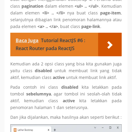
class
pagination
dalam elemen
<ul> .. </ul>
. Kemudian
dalam elemen
<li> .. </li>
nya buat class
page-item
,
selanjutnya dibagian link penomoran halamannya atau
pada elemen
<a> .. </a>
, buat class
page-link
.
Baca Juga
Tutorial ReactJS #6 :
React Router pada ReactJS
Kemudian ada 2 opsi class yang bisa kita gunakan juga
yaitu class
disabled
untuk membuat link yang tidak
aktif, kemudian class
active
untuk membuat link aktif.
Pada contoh ini class
disabled
kita letakkan pada
tombol
sebelumnya
, agar tombol ini seolah-olah tidak
aktif, kemudian class
active
kita letakkan pada
penomoran halaman 1 dan seterusnya.
Dan jika dijalankan, maka hasilnya akan seperti berikut :