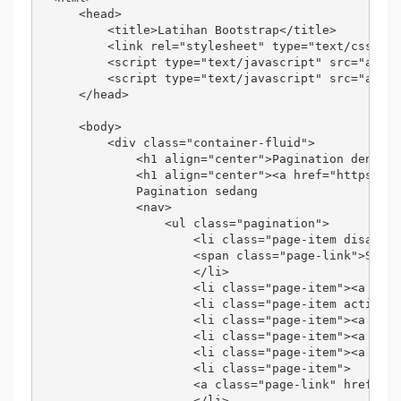
    <head>

        <title>Latihan Bootstrap</title>

        <link rel="stylesheet" type="text/css" hr
        <script type="text/javascript" src="asset
        <script type="text/javascript" src="asset
    </head>

    <body>

        <div class="container-fluid">

            <h1 align="center">Pagination dengan 
            <h1 align="center"><a href="https://a
            Pagination sedang

            <nav>

                <ul class="pagination">

                    <li class="page-item disabled
                    <span class="page-link">Sebel
                    </li>

                    <li class="page-item"><a clas
                    <li class="page-item active">
                    <li class="page-item"><a clas
                    <li class="page-item"><a clas
                    <li class="page-item"><a clas
                    <li class="page-item">

                    <a class="page-link" href="#"
                    </li>
