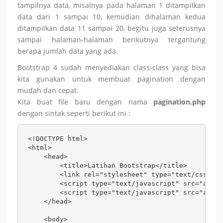
tampilnya data, misalnya pada halaman 1 ditampilkan
data dari 1 sampai 10, kemudian dihalaman kedua
ditampilkan data 11 sampai 20, begitu juga seterusnya
sampai halaman-halaman berikutnya tergantung
berapa jumlah data yang ada.
Bootstrap 4 sudah menyediakan class-class yang bisa
kita gunakan untuk membuat pagination dengan
mudah dan cepat.
Kita buat file baru dengan nama
pagination.php
dengan sintak seperti berikut ini :
<!DOCTYPE html>

<html>

    <head>

        <title>Latihan Bootstrap</title>

        <link rel="stylesheet" type="text/css" hr
        <script type="text/javascript" src="asset
        <script type="text/javascript" src="asset
    </head>

    <body>
