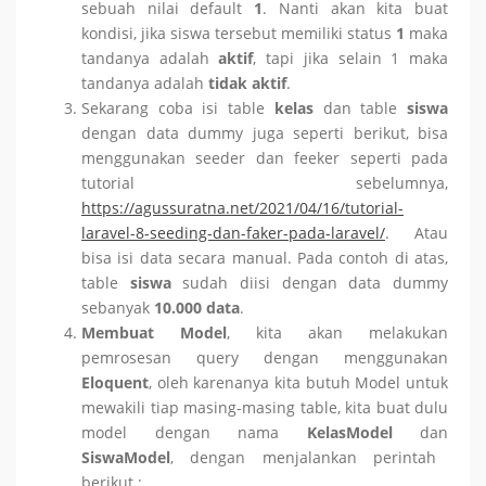
sebuah nilai default
1
. Nanti akan kita buat
kondisi, jika siswa tersebut memiliki status
1
maka
tandanya adalah
aktif
, tapi jika selain 1 maka
tandanya adalah
tidak aktif
.
Sekarang coba isi table
kelas
dan table
siswa
dengan data dummy juga seperti berikut, bisa
menggunakan seeder dan feeker seperti pada
tutorial sebelumnya,
https://agussuratna.net/2021/04/16/tutorial-
laravel-8-seeding-dan-faker-pada-laravel/
. Atau
bisa isi data secara manual. Pada contoh di atas,
table
siswa
sudah diisi dengan data dummy
sebanyak
10.000 data
.
Membuat Model
, kita akan melakukan
pemrosesan query dengan menggunakan
Eloquent
, oleh karenanya kita butuh Model untuk
mewakili tiap masing-masing table, kita buat dulu
model dengan nama
KelasModel
dan
SiswaModel
, dengan menjalankan perintah
berikut :