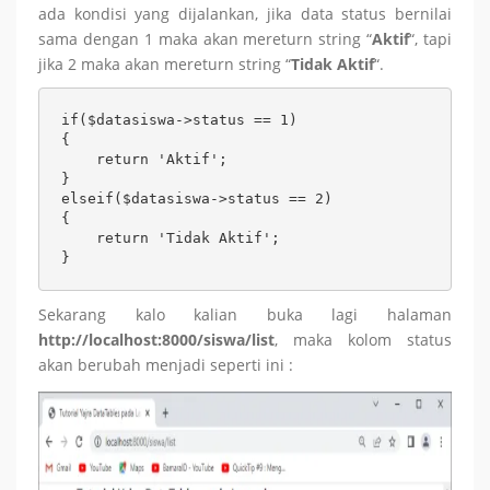
ada kondisi yang dijalankan, jika data status bernilai
sama dengan 1 maka akan mereturn string “
Aktif
“, tapi
jika 2 maka akan mereturn string “
Tidak Aktif
“.
if($datasiswa->status == 1)

{

    return 'Aktif';

}

elseif($datasiswa->status == 2)

{

    return 'Tidak Aktif';

}
Sekarang kalo kalian buka lagi halaman
http://localhost:8000/siswa/list
, maka kolom status
akan berubah menjadi seperti ini :