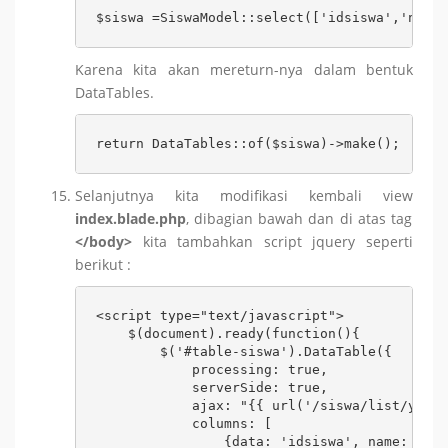
$siswa =SiswaModel::select(['idsiswa','nis',
Karena kita akan mereturn-nya dalam bentuk
DataTables.
return DataTables::of($siswa)->make();
Selanjutnya kita modifikasi kembali view
index.blade.php
, dibagian bawah dan di atas tag
</body>
kita tambahkan script jquery seperti
berikut :
<script type="text/javascript">

    $(document).ready(function(){

        $('#table-siswa').DataTable({

            processing: true,

            serverSide: true,

            ajax: "{{ url('/siswa/list/yajra
            columns: [

                {data: 'idsiswa', name: 'ids