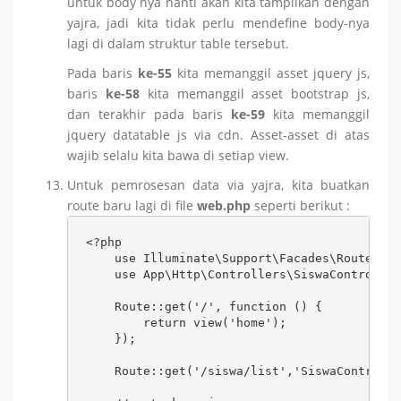
untuk body nya nanti akan kita tampilkan dengan
yajra, jadi kita tidak perlu mendefine body-nya
lagi di dalam struktur table tersebut.
Pada baris
ke-55
kita memanggil asset jquery js,
baris
ke-58
kita memanggil asset bootstrap js,
dan terakhir pada baris
ke-59
kita memanggil
jquery datatable js via cdn. Asset-asset di atas
wajib selalu kita bawa di setiap view.
Untuk pemrosesan data via yajra, kita buatkan
route baru lagi di file
web.php
seperti berikut :
<?php

    use Illuminate\Support\Facades\Route;

    use App\Http\Controllers\SiswaController
    Route::get('/', function () {

        return view('home');

    });

    Route::get('/siswa/list','SiswaControlle