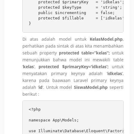
    protected $primaryKey   = 'idkelas';

    protected $keyType      = 'string';

    public $incrementing    = false;

    protected $fillable     = ['idkelas','ke
Di atas adalah model untuk
KelasModel.php
,
perhatikan pada sintak di atas kita menambahkan
sebuah property
protected table=”kelas”;
untuk
menunjukkan bahwa model ini mewakili table
‘
kelas
‘,
protected $primaryKey=’idkelas’;
untuk
menyatakan primary keynya adalah ‘
idkelas
‘,
karena pada baawaan Laravel primary keynya
adalah ‘
id
‘. Untuk model
SiswaModel.php
seperti
berikut :
<?php

namespace App\Models;

use Illuminate\Database\Eloquent\Factories\H