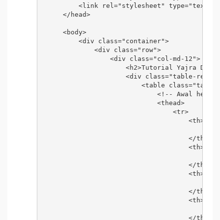
        <link rel="stylesheet" type="text/cs
    </head>

    <body>

        <div class="container">

            <div class="row">

                <div class="col-md-12">

                    <h2>Tutorial Yajra DataT
                    <div class="table-respon
                        <table class="table 
                            <!-- Awal header
                            <thead>

                                <tr>

                                    <th>

                                        <cen
                                    </th>

                                    <th>

                                        <cen
                                    </th>

                                    <th>

                                        <cen
                                    </th>

                                    <th>

                                        <cen
                                    </th>
