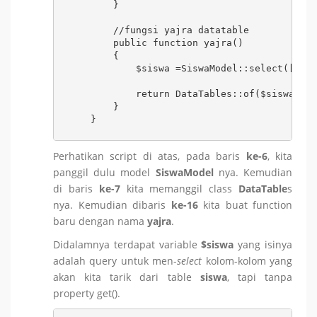
        }

        //fungsi yajra datatable

        public function yajra()

        {

            $siswa =SiswaModel::select(['ids
            return DataTables::of($siswa)->m
        }

    }
Perhatikan script di atas, pada baris
ke-6
, kita
panggil dulu model
SiswaModel
nya. Kemudian
di baris
ke-7
kita memanggil class
DataTable
s
nya. Kemudian dibaris
ke-16
kita buat function
baru dengan nama
yajra
.
Didalamnya terdapat variable
$siswa
yang isinya
adalah query untuk men-
select
kolom-kolom yang
akan kita tarik dari table
siswa
, tapi tanpa
property get().