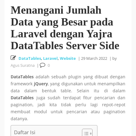
Menangani Jumlah
Cara Install HUSTOJ (HUST Online Judge) di Ubuntu
Data yang Besar pada
26 October 2025
24.04 LTS
Laravel dengan Yajra
Cara Mencari Jurnal dengan mudah di Publish or Perish
DataTables Server Side
5 October 2025
DataTables
,
Laravel
,
Website
|
29 March 2022
|
by
Agus Suratna
|
0
18
Tutorial Bahasa R : #5 Visualisasi Data dengan R
DataTables
adalah sebuah plugin yang dibuat dengan
framework
jQuery
, yang digunakan untuk menampilkan
September 2025
data dalam bentuk table. Selain itu di dalam
DataTables
juga sudah terdapat fitur pencarian dan
Tutorial Bahasa R : #4 Fungsi dan Kontrol Aliran di R
pagination, jadi kita tidak perlu lagi repot-repot
membuat modul untuk pencarian atau pagination
18 September 2025
datanya.
Daftar Isi