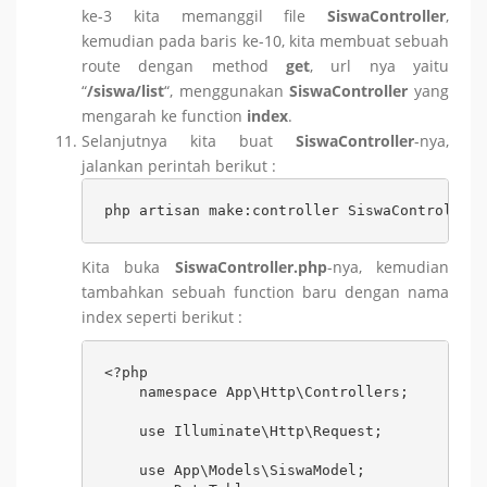
ke-3 kita memanggil file
SiswaController
,
kemudian pada baris ke-10, kita membuat sebuah
route dengan method
get
, url nya yaitu
“
/siswa/list
“, menggunakan
SiswaController
yang
mengarah ke function
index
.
Selanjutnya kita buat
SiswaController
-nya,
jalankan perintah berikut :
php artisan make:controller SiswaController
Kita buka
SiswaController.php
-nya, kemudian
tambahkan sebuah function baru dengan nama
index seperti berikut :
<?php

    namespace App\Http\Controllers;

    use Illuminate\Http\Request;

    use App\Models\SiswaModel;
