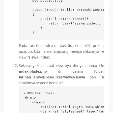
    use DataTables;

    class SiswaController extends Controller

    {

        public function index(){

            return view('siswa.index');

        }

    }
Pada function index di atas, tidak memiliki proses
apapun, kita hanya langsung mengarahkannya ke
view “
siswa.index
“.
Sekarang kita buat view-nya dengan nama file
index.blade.php
di dalam folder
latihan_laravel/resources/views/siswa
dan isi
sintaknya seperti berikut :
<!DOCTYPE html>

<html>

    <head>

        <title>Tutorial Yajra DataTables pad
        <link rel="stylesheet" type="text/cs