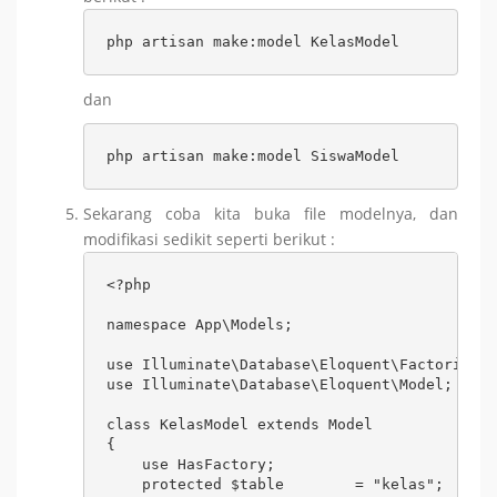
php artisan make:model KelasModel
dan
php artisan make:model SiswaModel
Sekarang coba kita buka file modelnya, dan
modifikasi sedikit seperti berikut :
<?php

namespace App\Models;

use Illuminate\Database\Eloquent\Factories\H
use Illuminate\Database\Eloquent\Model;

class KelasModel extends Model

{

    use HasFactory;

    protected $table        = "kelas";
