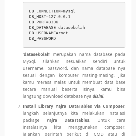
DB_CONNECTION=mysql

DB_HOST=127.0.0.1

DB_PORT=3306

DB_DATABASE=datasekolah

DB_USERNAME=root

DB_PASSWORD=
‘datasekolah
‘ merupakan nama database pada
MySql, silahkan sesuaikan sendiri untuk
username, password, dan nama database nya
sesuai dengan komputer masing-masing. Jika
kamu merasa malas untuk membuat data base
secara manual beserta isinya, kamu bisa
langsung download database nya
disini
.
Install Library Yajra DataTables via Composer
,
langkah selanjutnya kita melakukan instalasi
package
Yajra DataTtables
. Untuk cara
instalasinya kita menggunakan composer,
jalankan perintah berikut di CMD atau di