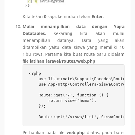
Kita tekan
0
saja, kemudian tekan
Enter
.
Mulai menampilkan data dengan Yajra
Datatables
, sekarang kita akan mulai
menampilkan datanya. Data yang akan
ditampilkan yaitu data siswa yang memiliki 10
ribu rows. Pertama kita buat route baru didalam
file
latihan_laravel/routes/web.php
<?php

    use Illuminate\Support\Facades\Route;

    use App\Http\Controllers\SiswaController
    Route::get('/', function () {

        return view('home');

    });

    Route::get('/siswa/list','SiswaControlle
Perhatikan pada file
web.php
diatas, pada baris