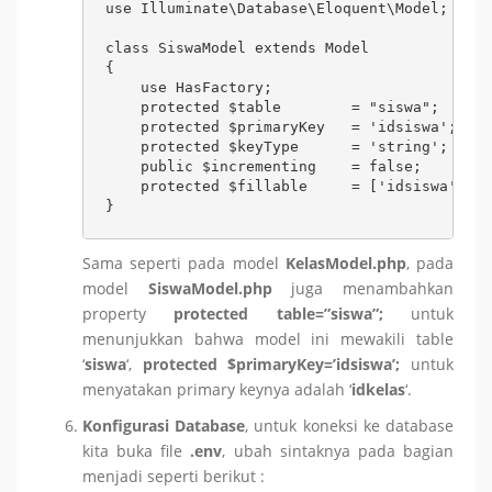
use Illuminate\Database\Eloquent\Model;

class SiswaModel extends Model

{

    use HasFactory;

    protected $table        = "siswa";

    protected $primaryKey   = 'idsiswa';

    protected $keyType      = 'string';

    public $incrementing    = false;

    protected $fillable     = ['idsiswa','ni
Sama seperti pada model
KelasModel.php
, pada
model
SiswaModel.php
juga menambahkan
property
protected table=”siswa”;
untuk
menunjukkan bahwa model ini mewakili table
‘
siswa
‘,
protected $primaryKey=’idsiswa’;
untuk
menyatakan primary keynya adalah ‘
idkelas
‘.
Konfigurasi Database
, untuk koneksi ke database
kita buka file
.env
, ubah sintaknya pada bagian
menjadi seperti berikut :