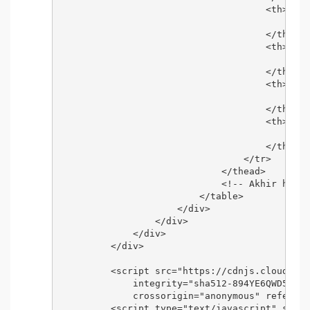
                                    <th>

                                        <cen
                                    </th>

                                    <th>

                                        <cen
                                    </th>

                                    <th>

                                        <cen
                                    </th>

                                    <th>

                                        <cen
                                    </th>

                                </tr>

                            </thead>

                            <!-- Akhir heade
                        </table>

                    </div>

                </div>

            </div>

        </div>

        <script src="https://cdnjs.cloudflar
            integrity="sha512-894YE6QWD5I59H
            crossorigin="anonymous" referrer
        <script type="text/javascript" src="