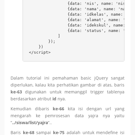
                {data: 'nis', name: 'nis'},

                {data: 'nama', name: 'nama'}
                {data: 'idkelas', name: 'idk
                {data: 'alamat', name: 'alam
                {data: 'idekskul', name: 'id
                {data: 'status', name: 'stat
            ]

        });

    })

</script>
Dalam tutorial ini pemahaman basic jQuery sangat
diperlukan, kalau kita perhatikan gambar di atas, baris
ke-63
digunakan untuk memanggil trigger tablenya
berdasarkan atribut
id
nya.
Kemudian dibaris
ke-66
kita isi dengan url yang
mengarah ke pemrosesan data yajra nya yaitu
“
../siswa/list/yajra
“..
Baris
ke-68
sampai
ke-75
adalah untuk mendefine isi