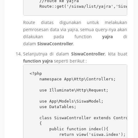
    //route ke yajra

    Route::get('/siswa/list/yajra','SiswaCon
Route diatas digunakan untuk melakukan
pemrosesan data via yajra, semua query-nya akan
dilakukan pada function
yajra
di
dalam
SiswaCcontroller
.
Selanjutnya di dalam
SiswaController
, kita buat
function yajra
seperti berikut :
<?php

    namespace App\Http\Controllers;

    use Illuminate\Http\Request;

    use App\Models\SiswaModel;

    use DataTables;

    class SiswaController extends Controller

    {

        public function index(){

            return view('siswa.index');
