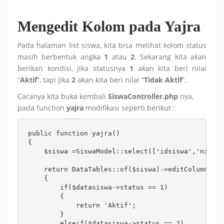
Mengedit Kolom pada Yajra
Pada halaman list siswa, kita bisa melihat kolom status
masih berbentuk angka
1
atau
2
. Sekarang kita akan
berikan kondisi, jika statusnya
1
akan kita beri nilai
“
Aktif
“, tapi jika
2
akan kita beri nilai “
Tidak Aktif
“.
Caranya kita buka kembali
SiswaController.php
nya,
pada function
yajra
modifikasi seperti berikut :
public function yajra()

{

    $siswa =SiswaModel::select(['idsiswa','nis','
    return DataTables::of($siswa)->editColumn('st
    {

        if($datasiswa->status == 1)

        {

            return 'Aktif';

        }

        elseif($datasiswa->status == 2)
