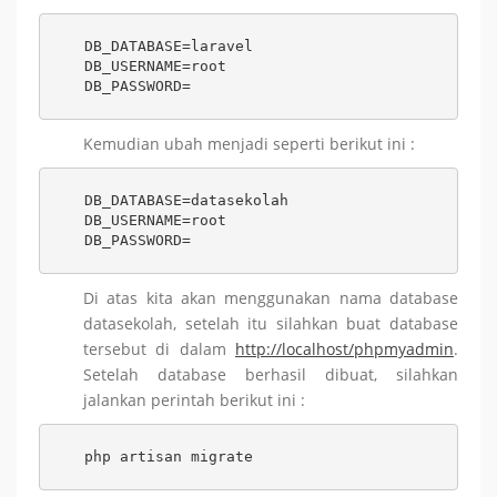
DB_DATABASE=laravel

DB_USERNAME=root

DB_PASSWORD=
Kemudian ubah menjadi seperti berikut ini :
DB_DATABASE=datasekolah

DB_USERNAME=root

DB_PASSWORD=
Di atas kita akan menggunakan nama database
datasekolah, setelah itu silahkan buat database
tersebut di dalam
http://localhost/phpmyadmin
.
Setelah database berhasil dibuat, silahkan
jalankan perintah berikut ini :
php artisan migrate