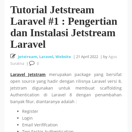
Tutorial Jetstream
Cara Install HUSTOJ (HUST Online Judge) di Ubuntu
Laravel #1 : Pengertian
26 October 2025
24.04 LTS
dan Instalasi Jetstream
Cara Mencari Jurnal dengan mudah di Publish or Perish
Laravel
5 October 2025
Jetstream
,
Laravel
,
Website
|
21 April 2022
|
by
Agus
Suratna
|
0
18
Tutorial Bahasa R : #5 Visualisasi Data dengan R
Laravel Jetstram
merupakan package yang bersifat
open source yang hadir dengan rilisnya Laravel versi 8,
September 2025
Jetstram digunakan untuk membuat scaffolding
Authentication di Laravel 8 dengan penambahan
Tutorial Bahasa R : #4 Fungsi dan Kontrol Aliran di R
banyak fitur, diantaranya adalah :
Register
18 September 2025
Login
Email Verififcation
Two Factor Authentication