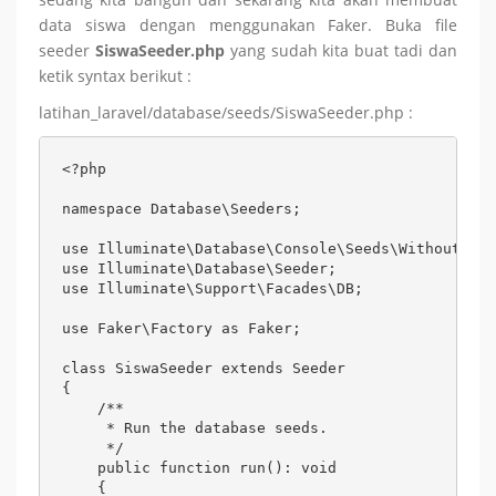
data siswa dengan menggunakan Faker. Buka file
seeder
SiswaSeeder.php
yang sudah kita buat tadi dan
ketik syntax berikut :
latihan_laravel/database/seeds/SiswaSeeder.php :
<?php

namespace Database\Seeders;

use Illuminate\Database\Console\Seeds\WithoutMode
use Illuminate\Database\Seeder;

use Illuminate\Support\Facades\DB;

use Faker\Factory as Faker;

class SiswaSeeder extends Seeder

{

    /**

     * Run the database seeds.

     */

    public function run(): void

    {
