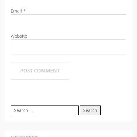
Email
*
Website
Search
for: