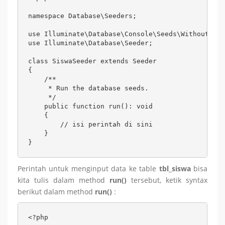
namespace Database\Seeders;

use Illuminate\Database\Console\Seeds\WithoutMode
use Illuminate\Database\Seeder;

class SiswaSeeder extends Seeder

{

    /**

     * Run the database seeds.

     */

    public function run(): void

    {

        // isi perintah di sini

    }

Perintah untuk menginput data ke table
tbl_siswa
bisa
kita tulis dalam method
run()
tersebut, ketik syntax
berikut dalam method
run()
:
<?php
