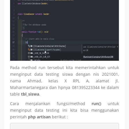
Pada method run tersebut kita memerintahkan untuk
menginput data testing siswa dengan nis 2021001,
nama Ahmad, kelas X RPL A, alamat Jl.
Maharmartanegara dan hpnya 081395223344 ke dalam
table
tbl_siswa
.
Cara menjalankan fungsi/method
run()
untuk
menginput data testing ini kita bisa menggunakan
perintah
php artisan
berikut :