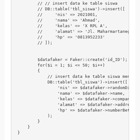
        // // insert data ke table siswa 

        // DB::table('tbl_siswa')->insert([ 

        //     'nis' => 2021001,

        //     'nama' => 'Ahmad', 

        //     'kelas' => 'X RPL A', 

        //     'alamat' => 'Jl. Maharmartanegara'
        //     'hp' => '0813952233' 

        // ]);

        $datafaker = Faker::create('id_ID'); 

        for($i = 1; $i <= 50; $i++)

        { 

            // insert data ke table siswa menggun
            DB::table('tbl_siswa')->insert([ 

                'nis' => $datafaker->randomDigit,
                'nama' => $datafaker->name, 

                'kelas' => $datafaker->company, 

                'alamat' => $datafaker->address, 

                'hp' => $datafaker->numberBetween
            ); 

        }

    }
