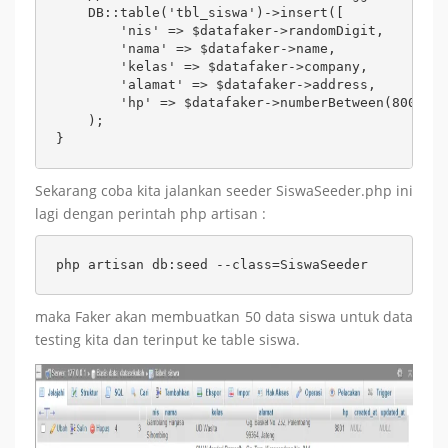
    DB::table('tbl_siswa')->insert([ 

        'nis' => $datafaker->randomDigit, 

        'nama' => $datafaker->name, 

        'kelas' => $datafaker->company, 

        'alamat' => $datafaker->address, 

        'hp' => $datafaker->numberBetween(8000,90
    ); 

}
Sekarang coba kita jalankan seeder SiswaSeeder.php ini
lagi dengan perintah php artisan :
php artisan db:seed --class=SiswaSeeder
maka Faker akan membuatkan 50 data siswa untuk data
testing kita dan terinput ke table siswa.