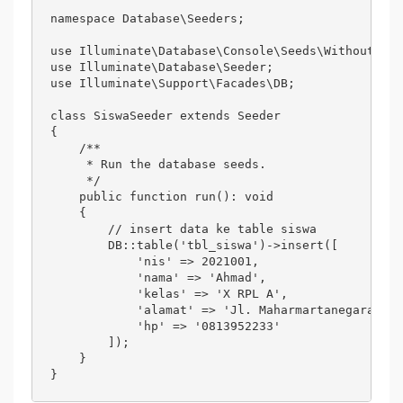
namespace Database\Seeders;

use Illuminate\Database\Console\Seeds\WithoutMode
use Illuminate\Database\Seeder;

use Illuminate\Support\Facades\DB;

class SiswaSeeder extends Seeder

{

    /**

     * Run the database seeds.

     */

    public function run(): void

    {

        // insert data ke table siswa 

        DB::table('tbl_siswa')->insert([ 

            'nis' => 2021001,

            'nama' => 'Ahmad', 

            'kelas' => 'X RPL A', 

            'alamat' => 'Jl. Maharmartanegara', 

            'hp' => '0813952233' 

        ]);

    }
