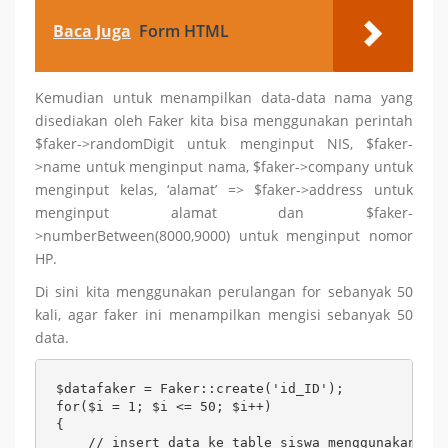
Baca Juga
Form HTML
Kemudian untuk menampilkan data-data nama yang
disediakan oleh Faker kita bisa menggunakan perintah
$faker->randomDigit untuk menginput NIS, $faker-
>name untuk menginput nama, $faker->company untuk
menginput kelas, ‘alamat’ => $faker->address untuk
menginput alamat dan $faker-
>numberBetween(8000,9000) untuk menginput nomor
HP.
Di sini kita menggunakan perulangan for sebanyak 50
kali, agar faker ini menampilkan mengisi sebanyak 50
data.
$datafaker = Faker::create('id_ID'); 

for($i = 1; $i <= 50; $i++)

{ 

    // insert data ke table siswa menggunakan Fak