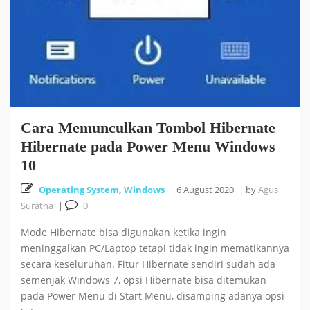
Cara Memunculkan Tombol Hibernate
Hibernate pada Power Menu Windows
10
Operating System
,
Windows
|
6 August 2020
|
by
Agus
Suratna
|
0
Mode Hibernate bisa digunakan ketika ingin
meninggalkan PC/Laptop tetapi tidak ingin mematikannya
secara keseluruhan. Fitur Hibernate sendiri sudah ada
semenjak Windows 7, opsi Hibernate bisa ditemukan
pada Power Menu di Start Menu, disamping adanya opsi