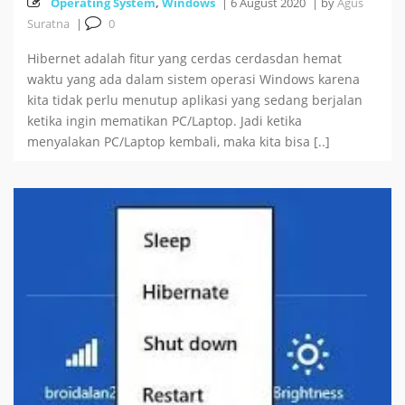
Operating System
,
Windows
|
6 August 2020
|
by
Agus
Suratna
|
0
Hibernet adalah fitur yang cerdas cerdasdan hemat
waktu yang ada dalam sistem operasi Windows karena
kita tidak perlu menutup aplikasi yang sedang berjalan
ketika ingin mematikan PC/Laptop. Jadi ketika
menyalakan PC/Laptop kembali, maka kita bisa [..]