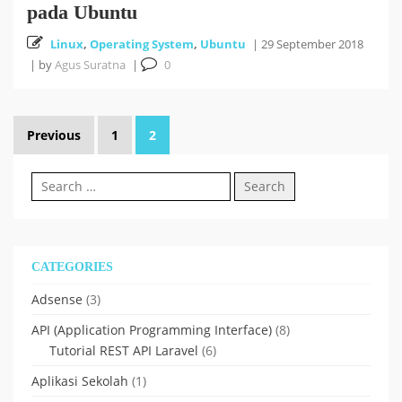
pada Ubuntu
Linux
,
Operating System
,
Ubuntu
|
29 September 2018
|
by
Agus Suratna
|
0
Posts
Previous
1
2
pagination
Search
for:
CATEGORIES
Adsense
(3)
API (Application Programming Interface)
(8)
Tutorial REST API Laravel
(6)
Aplikasi Sekolah
(1)