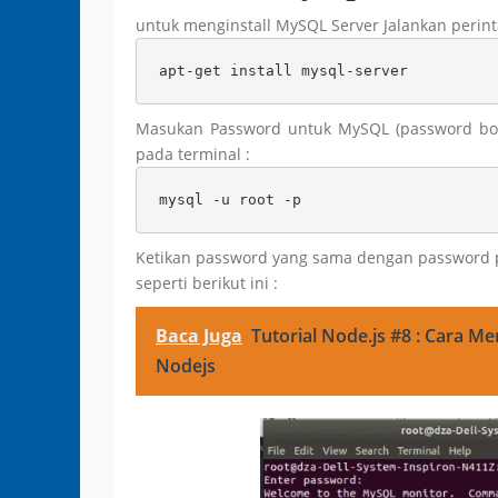
untuk menginstall MySQL Server Jalankan perint
apt-get install mysql-server
Masukan Password untuk MySQL (password bole
pada terminal :
mysql -u root -p
Ketikan password yang sama dengan password pad
seperti berikut ini :
Baca Juga
Tutorial Node.js #8 : Cara
Nodejs