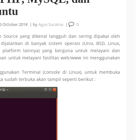
untu
6 October 2018
|
by
Agus Suratna
|
0
 Source yang dikenal tangguh dan sering dipakai oleh
dijalankan di banyak sistem operasi (Unix, BSD, Linux,
 platform lainnya) yang berguna untuk melayani dan
kan untuk melayani fasilitas web/www ini menggunakan
gunakan Terminal (console di Linux), untuk membuka
a sudah terbuka akan tampil seperti berikut :