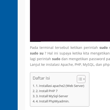
Pada terminal tersebut ketikan perintah
sudo
sudo su
? Hal ini supaya ketika kita mengetik
lagi perintah
sudo
dan mengetikan password pad
Lanjut ke instalasi Apache, PHP, MySQL, dan p
Daftar Isi
1. Installasi apache2 (Web Server)
2. Install PHP 7
3. Install MySql-Server
4. Install PhpMyadmin.