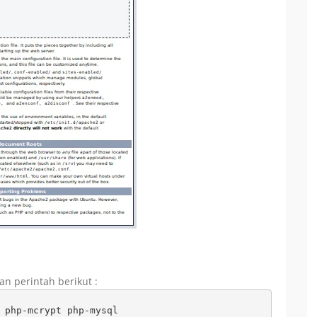
n perintah berikut :
 php-mcrypt php-mysql