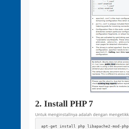
2. Install PHP 7
Untuk menginstallnya adalah dengan mengetikka
apt-get install php libapache2-mod-php