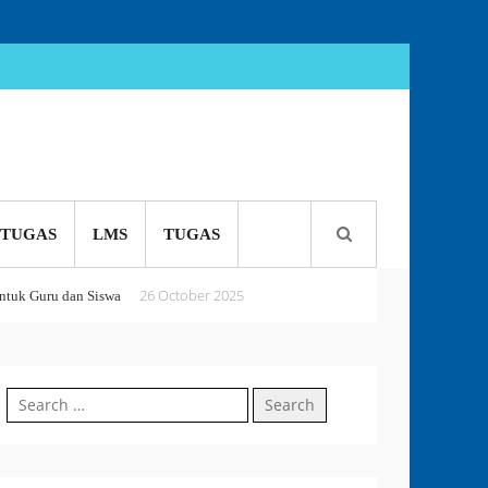
TUGAS
LMS
TUGAS
26 October 2025
tuk Guru dan Siswa
5 October 2025
 or Perish
Search
18 September 2025
for: