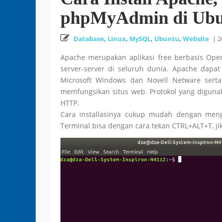
phpMyAdmin di Ub
Database
,
Linux
,
MySQL
,
Ubuntu
,
Website
|
2
Apache merupakan aplikasi free berbasis Open
server-server di seluruh dunia. Apache dapat 
Microsoft Windows dan Novell Netware serta
memfungsikan situs web. Protokol yang diguna
HTTP.
Cara installasinya cukup mudah dengan meng
Terminal bisa dengan cara tekan CTRL+ALT+T, jik