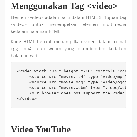
Menggunakan Tag <video>
Elemen <video> adalah baru dalam HTML 5. Tujuan tag
<video> untuk menempelkan elemen multimedia
kedalam halaman HTML .
Kode HTML berikut menampilkan video dalam format
ogg, mp4, atau webm yang di-embedded kedalam
halaman web :
<video width="320" height="240" controls="control
     <source src="movie.mp4" type="video/mp4" /> 

     <source src="movie.ogg" type="video/ogg" /> 

     <source src="movie.webm" type="video/webm" /
     Your browser does not support the video tag.
</video>
Video YouTube