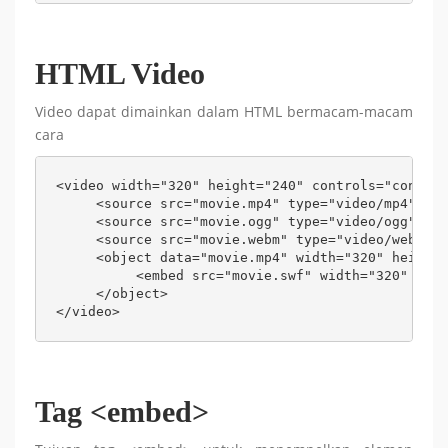
HTML Video
Video dapat dimainkan dalam HTML bermacam-macam
cara
<video width="320" height="240" controls="control
     <source src="movie.mp4" type="video/mp4" /> 

     <source src="movie.ogg" type="video/ogg" /> 

     <source src="movie.webm" type="video/webm" /
     <object data="movie.mp4" width="320" height=
          <embed src="movie.swf" width="320" heig
     </object>

</video>
Tag <embed>