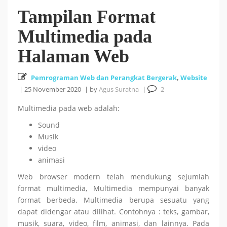
Tampilan Format
Cara Install HUSTOJ (HUST Online Judge) di Ubuntu
Multimedia pada
26 October 2025
24.04 LTS
Halaman Web
Cara Mencari Jurnal dengan mudah di Publish or Perish
Pemrograman Web dan Perangkat Bergerak
,
Website
|
25 November 2020
|
by
Agus Suratna
|
2
5 October 2025
Multimedia pada web adalah:
18
Tutorial Bahasa R : #5 Visualisasi Data dengan R
Sound
Musik
September 2025
video
animasi
Tutorial Bahasa R : #4 Fungsi dan Kontrol Aliran di R
Web browser modern telah mendukung sejumlah
format multimedia, Multimedia mempunyai banyak
18 September 2025
format berbeda. Multimedia berupa sesuatu yang
dapat didengar atau dilihat. Contohnya : teks, gambar,
musik, suara, video, film, animasi, dan lainnya. Pada