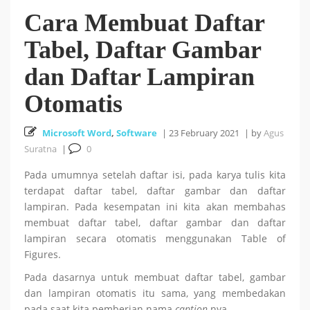
Cara Membuat Daftar
Cara Install HUSTOJ (HUST Online Judge) di Ubuntu
Tabel, Daftar Gambar
26 October 2025
24.04 LTS
dan Daftar Lampiran
Cara Mencari Jurnal dengan mudah di Publish or Perish
Otomatis
5 October 2025
Microsoft Word
,
Software
|
23 February 2021
|
by
Agus
Suratna
|
0
18
Tutorial Bahasa R : #5 Visualisasi Data dengan R
Pada umumnya setelah daftar isi, pada karya tulis kita
terdapat daftar tabel, daftar gambar dan daftar
September 2025
lampiran. Pada kesempatan ini kita akan membahas
membuat daftar tabel, daftar gambar dan daftar
Tutorial Bahasa R : #4 Fungsi dan Kontrol Aliran di R
lampiran secara otomatis menggunakan Table of
Figures.
18 September 2025
Pada dasarnya untuk membuat daftar tabel, gambar
dan lampiran otomatis itu sama, yang membedakan
pada saat kita pemberian nama
caption
nya.