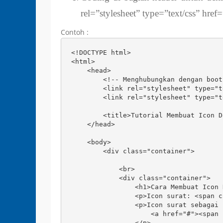
rel=”stylesheet” type=”text/css” href=
Contoh :
<!DOCTYPE html>

<html>

    <head>

        <!-- Menghubungkan dengan boot
        <link rel="stylesheet" type="t
        <link rel="stylesheet" type="t
        <title>Tutorial Membuat Icon D
    </head>

    <body>

        <div class="container">

            <br>

            <div class="container">

                <h1>Cara Membuat Icon 
                <p>Icon surat: <span c
                <p>Icon surat sebagai l
                    <a href="#"><span 
                </p>
