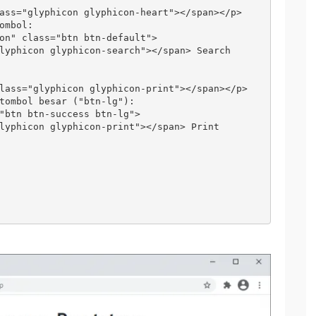
ass="glyphicon glyphicon-heart"></span></p>

ombol:

on" class="btn btn-default">

lyphicon glyphicon-search"></span> Search

lass="glyphicon glyphicon-print"></span></p>

tombol besar ("btn-lg"):

"btn btn-success btn-lg">

lyphicon glyphicon-print"></span> Print
