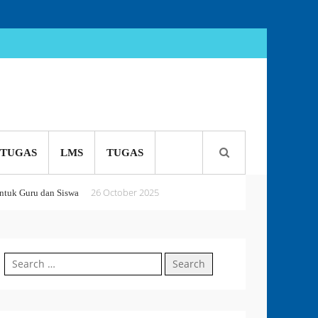
TUGAS
LMS
TUGAS
26 October 2025
tuk Guru dan Siswa
5 October 2025
 or Perish
Search
18 September 2025
for: