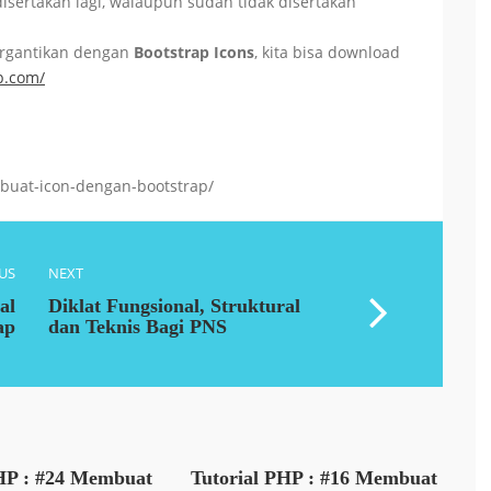
isertakan lagi, walaupun sudah tidak disertakan
tergantikan dengan
Bootstrap Icons
, kita bisa download
p.com/
uat-icon-dengan-bootstrap/
US
NEXT
al
Diklat Fungsional, Struktural
ap
dan Teknis Bagi PNS
PHP : #24 Membuat
Tutorial PHP : #16 Membuat