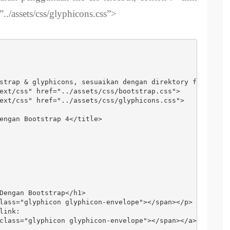
”../assets/css/glyphicons.css”>
strap & glyphicons, sesuaikan dengan direktory file masin
ext/css" href="../assets/css/bootstrap.css">

ext/css" href="../assets/css/glyphicons.css">

engan Bootstrap 4</title>

Dengan Bootstrap</h1>

lass="glyphicon glyphicon-envelope"></span></p>

ink:

class="glyphicon glyphicon-envelope"></span></a>
