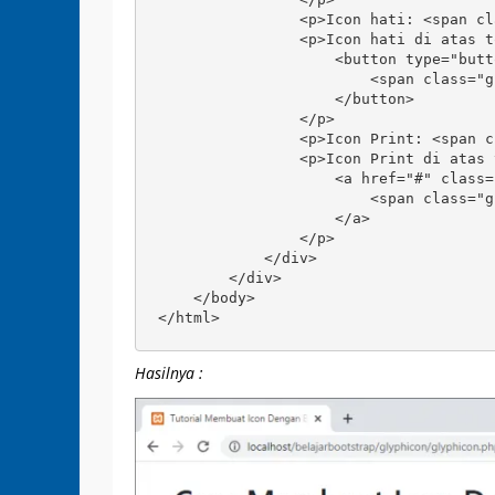
                <p>Icon hati: <span cl
                <p>Icon hati di atas t
                    <button type="butt
                        <span class="g
                    </button>

                </p>

                <p>Icon Print: <span c
                <p>Icon Print di atas 
                    <a href="#" class=
                        <span class="g
                    </a>

                </p>

            </div>

        </div>

    </body>

</html>
Hasilnya :