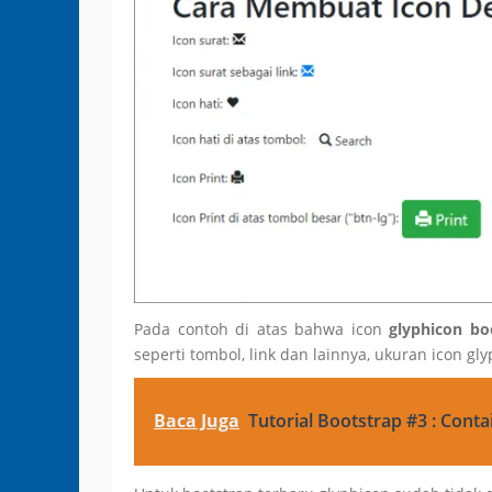
Pada contoh di atas bahwa icon
glyphicon bo
seperti tombol, link dan lainnya, ukuran icon gl
Baca Juga
Tutorial Bootstrap #3 : Cont