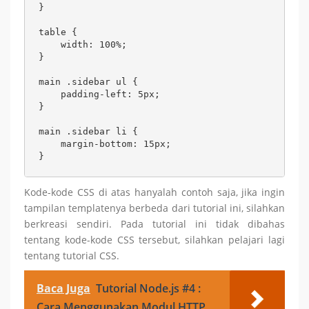
}

table {

    width: 100%;

}

main .sidebar ul {

    padding-left: 5px;

}

main .sidebar li {

    margin-bottom: 15px;

}
Kode-kode CSS di atas hanyalah contoh saja, jika ingin
tampilan templatenya berbeda dari tutorial ini, silahkan
berkreasi sendiri. Pada tutorial ini tidak dibahas
tentang kode-kode CSS tersebut, silahkan pelajari lagi
tentang tutorial CSS.
Baca Juga
Tutorial Node.js #4 :
Cara Menggunakan Modul HTTP