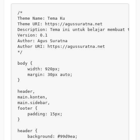
/*

Theme Name: Tema Ku

Theme URI: https://agussuratna.net

Description: Tema ini untuk belajar membuat tema 
Version: 0.1

Author: Agus Suratna

Author URI: https://agussuratna.net

*/

body {

    width: 920px;

    margin: 30px auto;

}

header,

main.konten,

main.sidebar,

footer {

    padding: 15px;

}

header {

    background: #99d9ea;
