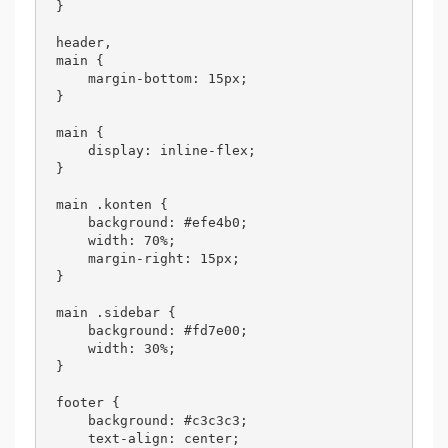
}

header,

main {

    margin-bottom: 15px;

}

main {

    display: inline-flex;

}

main .konten {

    background: #efe4b0;

    width: 70%;

    margin-right: 15px;

}

main .sidebar {

    background: #fd7e00;

    width: 30%;

}

footer {

    background: #c3c3c3;

    text-align: center;
