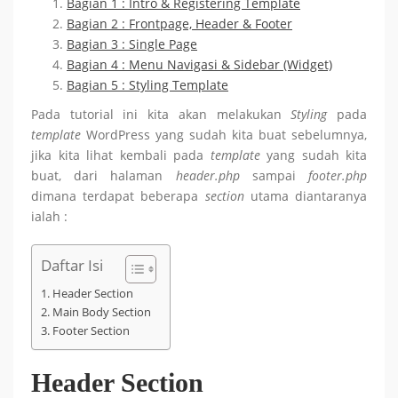
Bagian 1 : Intro & Registering Template
Bagian 2 : Frontpage, Header & Footer
Bagian 3 : Single Page
Bagian 4 : Menu Navigasi & Sidebar (Widget)
Bagian 5 : Styling Template
Pada tutorial ini kita akan melakukan
Styling
pada
template
WordPress yang sudah kita buat sebelumnya,
jika kita lihat kembali pada
template
yang sudah kita
buat, dari halaman
header.php
sampai
footer.php
dimana terdapat beberapa
section
utama diantaranya
ialah :
Daftar Isi
Header Section
Main Body Section
Footer Section
Header Section