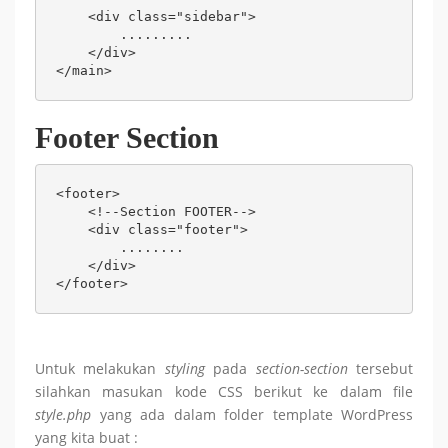
    <div class="sidebar">

        .........

    </div>

</main>
Footer Section
<footer>

    <!--Section FOOTER-->

    <div class="footer">

        ........

    </div>

</footer>
Untuk melakukan
styling
pada
section-section
tersebut
silahkan masukan kode CSS berikut ke dalam file
style.php
yang ada dalam folder template WordPress
yang kita buat :