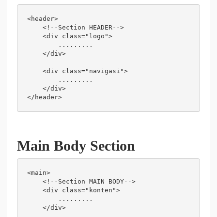
<header>

    <!--Section HEADER-->

    <div class="logo">

        .........

    </div>

    <div class="navigasi">

        .........

    </div>

</header>
Main Body Section
<main>

    <!--Section MAIN BODY-->

    <div class="konten">

        .........

    </div>
