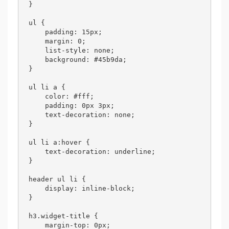
}

ul {

    padding: 15px;

    margin: 0;

    list-style: none;

    background: #45b9da;

}

ul li a {

    color: #fff;

    padding: 0px 3px;

    text-decoration: none;

}

ul li a:hover {

    text-decoration: underline;

}

header ul li {

    display: inline-block;

}

h3.widget-title {

    margin-top: 0px;
