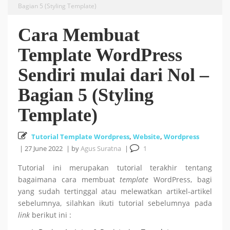
Bagian 5 (Styling Template)
Cara Install HUSTOJ (HUST Online Judge) di Ubuntu
Cara Membuat
26 October 2025
24.04 LTS
Template WordPress
Cara Mencari Jurnal dengan mudah di Publish or Perish
Sendiri mulai dari Nol –
Bagian 5 (Styling
5 October 2025
Template)
18
Tutorial Bahasa R : #5 Visualisasi Data dengan R
Tutorial Template Wordpress
,
Website
,
Wordpress
September 2025
|
27 June 2022
|
by
Agus Suratna
|
1
Tutorial ini merupakan tutorial terakhir tentang
Tutorial Bahasa R : #4 Fungsi dan Kontrol Aliran di R
bagaimana cara membuat
template
WordPress, bagi
yang sudah tertinggal atau melewatkan artikel-artikel
18 September 2025
sebelumnya, silahkan ikuti tutorial sebelumnya pada
link
berikut ini :