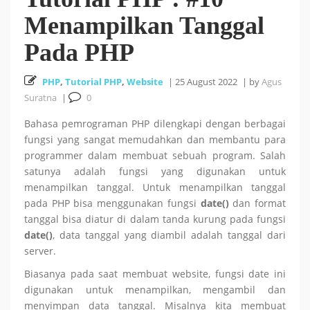
Menampilkan Tanggal
Cara Install HUSTOJ (HUST Online Judge) di Ubuntu
Pada PHP
26 October 2025
24.04 LTS
PHP
,
Tutorial PHP
,
Website
|
25 August 2022
|
by
Agus
Cara Mencari Jurnal dengan mudah di Publish or Perish
Suratna
|
0
Bahasa pemrograman PHP dilengkapi dengan berbagai
5 October 2025
fungsi yang sangat memudahkan dan membantu para
programmer dalam membuat sebuah program. Salah
18
Tutorial Bahasa R : #5 Visualisasi Data dengan R
satunya adalah fungsi yang digunakan untuk
menampilkan tanggal. Untuk menampilkan tanggal
September 2025
pada PHP bisa menggunakan fungsi
date()
dan format
tanggal bisa diatur di dalam tanda kurung pada fungsi
Tutorial Bahasa R : #4 Fungsi dan Kontrol Aliran di R
date()
, data tanggal yang diambil adalah tanggal dari
server.
18 September 2025
Biasanya pada saat membuat website, fungsi date ini
digunakan untuk menampilkan, mengambil dan
menyimpan data tanggal. Misalnya kita membuat