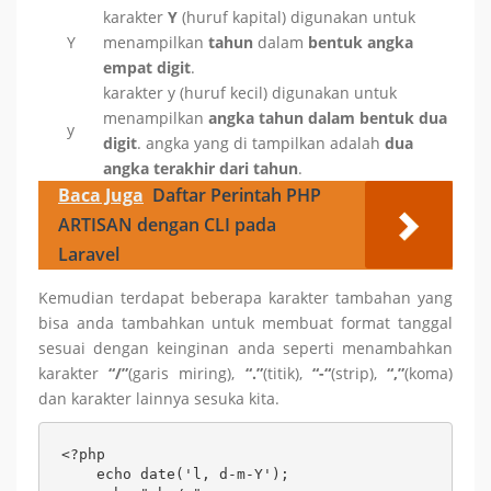
karakter
Y
(huruf kapital) digunakan untuk
Y
menampilkan
tahun
dalam
bentuk angka
empat digit
.
karakter y (huruf kecil) digunakan untuk
menampilkan
angka tahun dalam bentuk dua
y
digit
. angka yang di tampilkan adalah
dua
angka terakhir dari tahun
.
Baca Juga
Daftar Perintah PHP
ARTISAN dengan CLI pada
Laravel
Kemudian terdapat beberapa karakter tambahan yang
bisa anda tambahkan untuk membuat format tanggal
sesuai dengan keinginan anda seperti menambahkan
karakter
“/”
(garis miring),
“.”
(titik),
“-“
(strip),
“,”
(koma)
dan karakter lainnya sesuka kita.
<?php

    echo date('l, d-m-Y');
