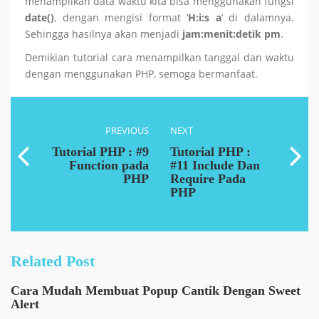
menampilkan data waktu kita bisa menggunakan fungsi
date()
, dengan mengisi format ‘
H:i:s a
’ di dalamnya.
Sehingga hasilnya akan menjadi
jam:menit:detik pm
.
Demikian tutorial cara menampilkan tanggal dan waktu
dengan menggunakan PHP, semoga bermanfaat.
PREVIOUS
NEXT
Tutorial PHP : #9
Tutorial PHP :
Function pada
#11 Include Dan
PHP
Require Pada
PHP
Related Post
Cara Mudah Membuat Popup Cantik Dengan Sweet
Alert