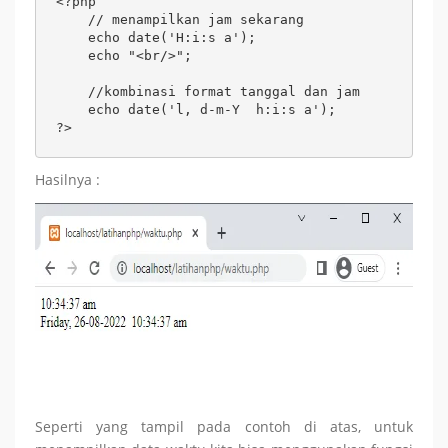
<?php

    // menampilkan jam sekarang

    echo date('H:i:s a');

    echo "<br/>";

    //kombinasi format tanggal dan jam

    echo date('l, d-m-Y  h:i:s a');

?>
Hasilnya :
Seperti yang tampil pada contoh di atas, untuk