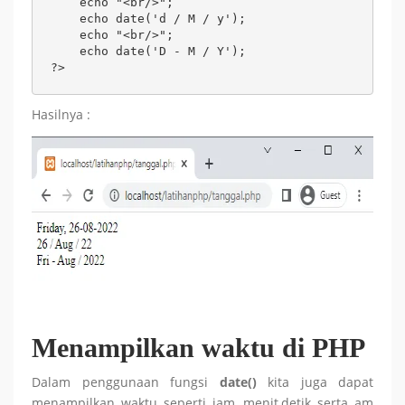
    echo "<br/>";

    echo date('d / M / y');

    echo "<br/>";

    echo date('D - M / Y');

?>
Hasilnya :
Menampilkan
waktu di PHP
Dalam penggunaan fungsi
date()
kita juga dapat
menampilkan waktu seperti jam, menit,detik serta am