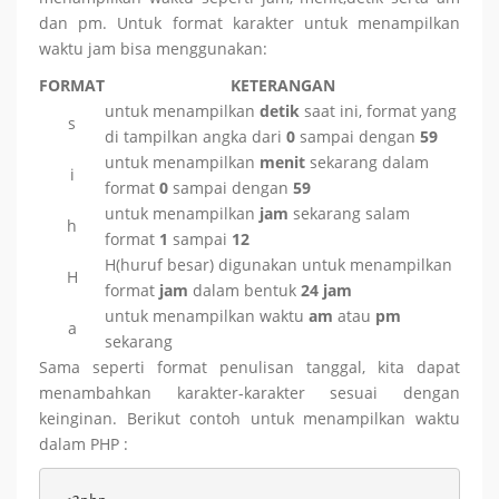
dan pm. Untuk format karakter untuk menampilkan
waktu jam bisa menggunakan:
FORMAT
KETERANGAN
untuk menampilkan
detik
saat ini, format yang
s
di tampilkan angka dari
0
sampai dengan
59
untuk menampilkan
menit
sekarang dalam
i
format
0
sampai dengan
59
untuk menampilkan
jam
sekarang salam
h
format
1
sampai
12
H(huruf besar) digunakan untuk menampilkan
H
format
jam
dalam bentuk
24 jam
untuk menampilkan waktu
am
atau
pm
a
sekarang
Sama seperti format penulisan tanggal, kita dapat
menambahkan karakter-karakter sesuai dengan
keinginan. Berikut contoh untuk menampilkan waktu
dalam PHP :