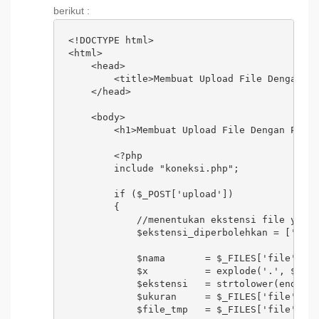
berikut :
<!DOCTYPE html>

<html>

    <head>

        <title>Membuat Upload File Dengan PH
    </head>

    <body>

        <h1>Membuat Upload File Dengan PHP D
        <?php

        include "koneksi.php";

        if ($_POST['upload']) 

        {

            //menentukan ekstensi file yang 
            $ekstensi_diperbolehkan = ['png'
            $nama       = $_FILES['file']['n
            $x          = explode('.', $nama
            $ekstensi   = strtolower(end($x)
            $ukuran     = $_FILES['file']['s
            $file_tmp   = $_FILES['file']['t