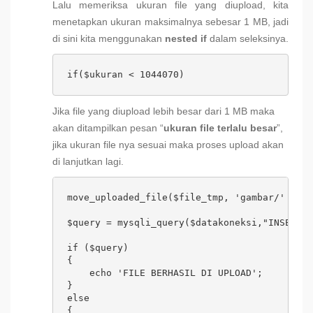
Lalu memeriksa ukuran file yang diupload, kita
menetapkan ukuran maksimalnya sebesar 1 MB, jadi
di sini kita menggunakan
nested if
dalam seleksinya.
if($ukuran < 1044070)
Jika file yang diupload lebih besar dari 1 MB maka
akan ditampilkan pesan “
ukuran file terlalu besar
”,
jika ukuran file nya sesuai maka proses upload akan
di lanjutkan lagi.
move_uploaded_file($file_tmp, 'gambar/' . $n
$query = mysqli_query($datakoneksi,"INSERT I
if ($query) 

{

    echo 'FILE BERHASIL DI UPLOAD';

} 

else 

{
