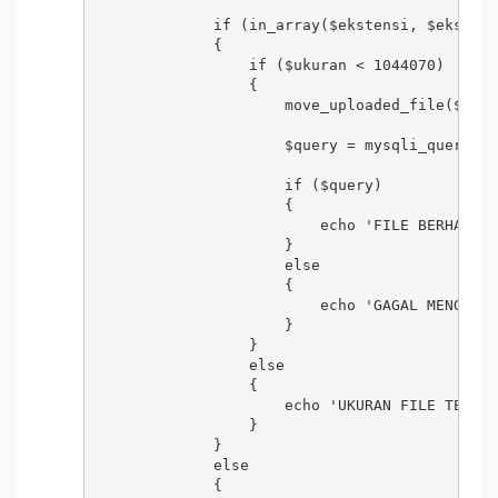
            if (in_array($ekstensi, $ekstens
            {

                if ($ukuran < 1044070) 

                {

                    move_uploaded_file($file
                    $query = mysqli_query($d
                    if ($query) 

                    {

                        echo 'FILE BERHASIL 
                    } 

                    else 

                    {

                        echo 'GAGAL MENGUPLO
                    }

                } 

                else 

                {

                    echo 'UKURAN FILE TERLAL
                }

            } 

            else 

            {
