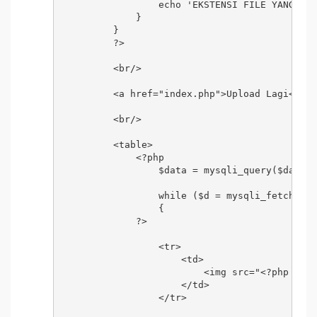
                echo 'EKSTENSI FILE YANG DI 
            }

        }

        ?>

        <br/>

        <a href="index.php">Upload Lagi</a>

        <br/>

        <table>

            <?php

                $data = mysqli_query($datako
                while ($d = mysqli_fetch_arr
                { 

            ?>

                <tr>

                    <td>

                        <img src="<?php echo
                    </td>

                </tr>
