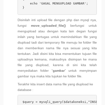
    echo 'GAGAL MENGUPLOAD GAMBAR';

}
Disinilah inti upload file dengan php dan mysql nya,
fungsi
move_uploaded_file()
berfungsi untuk
mengupload atau dengan kata lain degan fungsi
inilah yang bertugas untuk memindahkan file yang
diupload tadi dari temporary file menuju ke folder file
dan memberikan nama file nya sesuai yang kita
tentukan. Jadi disini kita bisa menentukan tujuan file
uploadnya kemana, maksudnya disimpan ke mana
file yang diupload, karena di sini kita telah
menyediakan folder “
gambar
” untuk menyimpan
gambar nya maka kita tujukan ke folder file.
Terakhir kita insert data nama file yang diupload ke
database :
$query = mysqli_query($datakoneksi,"INSERT I