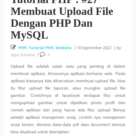
Membuat Upload File
Cara Install HUSTOJ (HUST Online Judge) di Ubuntu
Dengan PHP Dan
26 October 2025
24.04 LTS
MySQL
Cara Mencari Jurnal dengan mudah di Publish or Perish
PHP
,
Tutorial PHP
,
Website
|
18 September 2022
|
by
Agus Suratna
|
0
5 October 2025
Upload file adalah salah satu yang penting di dalam
18
Tutorial Bahasa R : #5 Visualisasi Data dengan R
membuat aplikasi, khususnya aplikasi berbasis web. Pada
aplikasi biasanya kita diharuskan membuat upload file, bisa
September 2025
itu fitur upload file laporan, atau mungkin upload file
gambar. Contohnya di facebook terdapat fitur untuk
Tutorial Bahasa R : #4 Fungsi dan Kontrol Aliran di R
mengupload gambar untuk dijadikan photo profil dan
contoh aplikasi lain yang harus ada fitur upload filenya
18 September 2025
adalah aplikasi manajemen arsip, contoh nya manajemen
arsip kantor, dimana data-data pdf atau document lainnya
bisa diupload untuk diarsipkan.