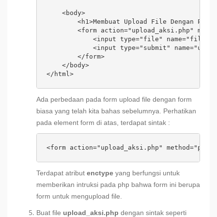
    <body>

        <h1>Membuat Upload File Dengan PHP D
        <form action="upload_aksi.php" metho
            <input type="file" name="file">

            <input type="submit" name="uploa
        </form>

    </body>

</html>
Ada perbedaan pada form upload file dengan form
biasa yang telah kita bahas sebelumnya. Perhatikan
pada element form di atas, terdapat sintak :
<form action="upload_aksi.php" method="post"
Terdapat atribut
enctype
yang berfungsi untuk
memberikan intruksi pada php bahwa form ini berupa
form untuk mengupload file.
Buat file
upload_aksi.php
dengan sintak seperti