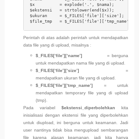
$x          = explode('.', $nama);

$ekstensi   = strtolower(end($x));

$ukuran     = $_FILES['file']['size'];

$file_tmp   = $_FILES['file']['tmp_name'];
Perintah di atas adalah perintah untuk mendapatkan
data file yang di upload, misalnya :
$_FILES[‘file’][‘name’]
= berguna
untuk mendapatkan nama file yang di upload.
$_FILES[‘file’][‘size’]
=
mendapatkan ukuran file yang di upload.
$_FILES[‘file’][‘tmp_name’]
= untuk
mendapatkan temporary file yang di upload
(tmp).
Pada variabel
$ekstensi_diperbolehkan
kita
inisialisasi dengan ekstensi file yang diperbolehkan
untuk diupload, ini berguna untuk keamanan. Jadi
user nantinya tidak bisa mengupload sembarangan
file karena alasan keamanan, jadi kita hanya