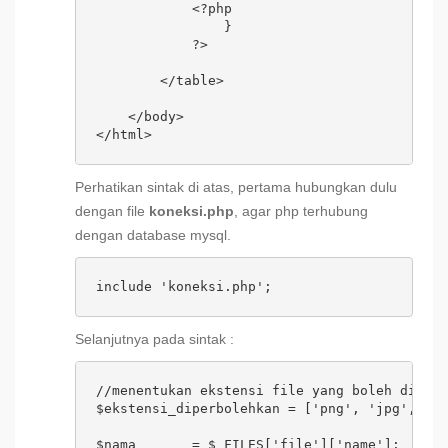
            <?php 

                }

            ?>

        </table>

    </body>

</html>
Perhatikan sintak di atas, pertama hubungkan dulu
dengan file
koneksi.php
, agar php terhubung
dengan database mysql.
include 'koneksi.php';
Selanjutnya pada sintak :
//menentukan ekstensi file yang boleh diuapl
$ekstensi_diperbolehkan = ['png', 'jpg', 'jp
$nama       = $_FILES['file']['name'];
