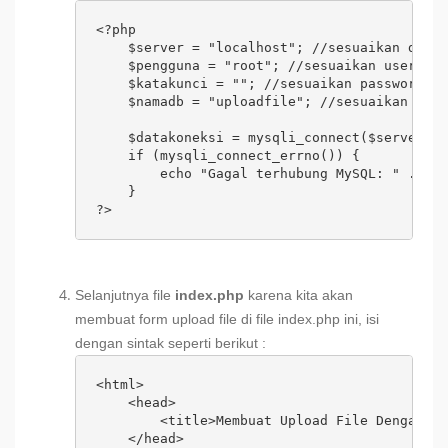
<?php 

    $server = "localhost"; //sesuaikan denga
    $pengguna = "root"; //sesuaikan username
    $katakunci = ""; //sesuaikan password 

    $namadb = "uploadfile"; //sesuaikan nama
    $datakoneksi = mysqli_connect($server, $
    if (mysqli_connect_errno()) { 

        echo "Gagal terhubung MySQL: " . mys
    } 

?>
Selanjutnya file
index.php
karena kita akan
membuat form upload file di file index.php ini, isi
dengan sintak seperti berikut :
<html>

    <head>

        <title>Membuat Upload File Dengan PH
    </head>
