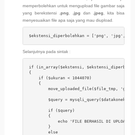
memperbolehkan untuk mengupload file gambar saja
yang berekstensi
.png
,
.jpg
dan
.jpeg
, kita bisa
menyesuaikan file apa saja yang mau diupload.
$ekstensi_diperbolehkan = ['png', 'jpg', 'jp
Selanjutnya pada sintak :
if (in_array($ekstensi, $ekstensi_diperboleh
{

    if ($ukuran < 1044070) 

    {

        move_uploaded_file($file_tmp, 'gamba
        $query = mysqli_query($datakoneksi,"
        if ($query) 

        {

            echo 'FILE BERHASIL DI UPLOAD';

        } 

        else 
