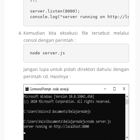
server.listen(8000);

console.log("server running on http://localh
Kemudian kita eksekusi file tersebut melalui
consol dengan perintah :
node server.js
Jangan lupa untuk pidah direktori dahulu dengan
perintah cd. Hasilnya :