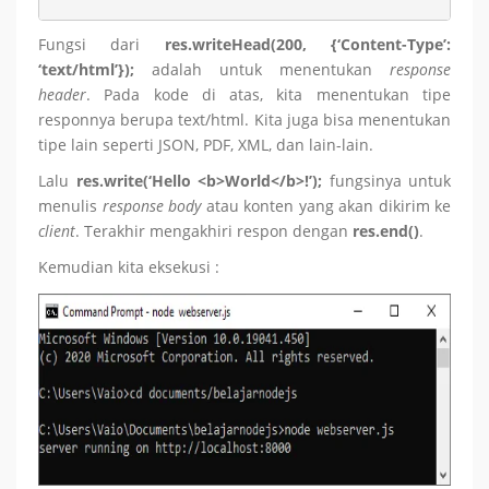
Fungsi dari
res.writeHead(200, {‘Content-Type’:
‘text/html’});
adalah untuk menentukan
response
header
. Pada kode di atas, kita menentukan tipe
responnya berupa text/html. Kita juga bisa menentukan
tipe lain seperti JSON, PDF, XML, dan lain-lain.
Lalu
res.write(‘Hello <b>World</b>!’);
fungsinya untuk
menulis
response body
atau konten yang akan dikirim ke
client
. Terakhir mengakhiri respon dengan
res.end()
.
Kemudian kita eksekusi :