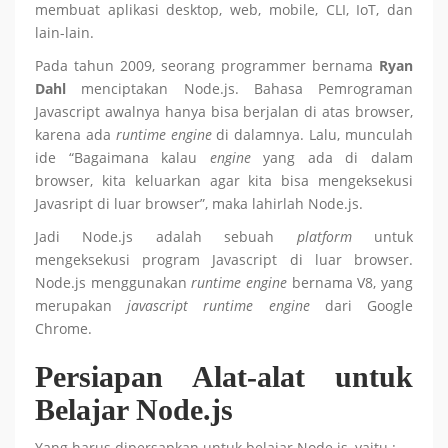
membuat aplikasi desktop, web, mobile, CLI, IoT, dan
lain-lain.
Pada tahun 2009, seorang programmer bernama
Ryan
Dahl
menciptakan Node.js. Bahasa Pemrograman
Javascript awalnya hanya bisa berjalan di atas browser,
karena ada
runtime engine
di dalamnya. Lalu, munculah
ide “Bagaimana kalau
engine
yang ada di dalam
browser, kita keluarkan agar kita bisa mengeksekusi
Javasript di luar browser”, maka lahirlah Node.js.
Jadi Node.js adalah sebuah
platform
untuk
mengeksekusi program Javascript di luar browser.
Node.js menggunakan
runtime engine
bernama V8, yang
merupakan
javascript runtime engine
dari Google
Chrome.
Persiapan Alat-alat untuk
Belajar Node.js
Yang harus dipersapkan untuk belajar Node.js, yaitu :