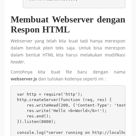
Membuat Webserver dengan
Respon HTML
Webserver yang telah kita buat tadi hanya merespon
dalam bentuk
plain
teks saja. Untuk bisa merespon
dalam bentuk HTML kita harus melakukan modifikasi
header
.
Contohnya kita buat file baru dengan nama
webserver.js
dan tuliskan kodenya seperti ini :
var http = require('http');

http.createServer(function (req, res) {

    res.writeHead(200, {'Content-Type': 'text/htm
    res.write('Hello <b>World</b>!');

    res.end();

}).listen(8000);

console.log("server running on http://localhost:8