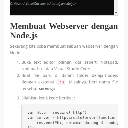
Membuat Webserver dengan
Node.js
Sekarang kita coba membuat sebuah webserver dengan
Node.js.
Buka text editor pilihan kita seperti Notepad,
Notepad++, atau Visual Studio Code.
Buat file baru di dalam folder belajarnodejs
dengan ekstensi
. Misalnya, beri nama file
.js
tersebut
server.js
.
Silahkan ketik kode berikut :
var http = require('http');

var server = http.createServer(function (req
    res.end("Hi, selamat datang di nodejs");

});
