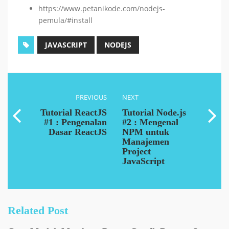
https://www.petanikode.com/nodejs-
pemula/#install
JAVASCRIPT
NODEJS
PREVIOUS
NEXT
Tutorial ReactJS
Tutorial Node.js
#1 : Pengenalan
#2 : Mengenal
Dasar ReactJS
NPM untuk
Manajemen
Project
JavaScript
Related Post