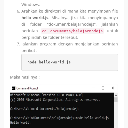
Windows.
Arahkan ke direktori di mana kita menyimpan file
hello-world.js.
Misalnya, jika kita menyimpannya
di folder “dokumen/belajarnodejs”, jalankan
perintah
untuk
cd documents/belajarnodejs
berpindah ke folder tersebut.
Jalankan program dengan menjalankan perintah
berikut :
node hello-world.js
Maka hasilnya :