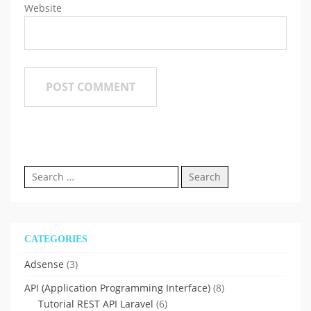
Website
Search
for:
CATEGORIES
Adsense
(3)
API (Application Programming Interface)
(8)
Tutorial REST API Laravel
(6)