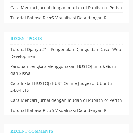
Cara Mencari Jurnal dengan mudah di Publish or Perish
Tutorial Bahasa R : #5 Visualisasi Data dengan R
RECENT POSTS
Tutorial Django #1 : Pengenalan Django dan Dasar Web
Development
Panduan Lengkap Menggunakan HUSTOJ untuk Guru
dan Siswa
Cara Install HUSTOJ (HUST Online Judge) di Ubuntu
24.04 LTS
Cara Mencari Jurnal dengan mudah di Publish or Perish
Tutorial Bahasa R : #5 Visualisasi Data dengan R
RECENT COMMENTS