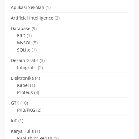
Aplikasi Sekolah
(1)
Artificial Intelligence
(2)
Database
(9)
ERD
(1)
MySQL
(5)
SQLite
(1)
Desain Grafis
(3)
Infografis
(2)
Elektronika
(4)
Kabel
(1)
Proteus
(3)
GTK
(10)
PKB/PKG
(2)
IoT
(1)
Karya Tulis
(1)
Publish or Perish
(1)