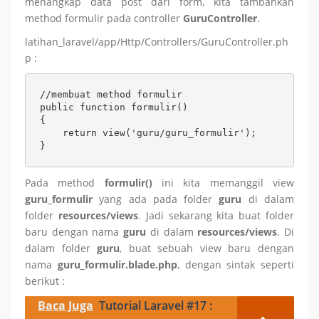
menangkap data post dari form, kita tambahkan
method formulir pada controller
GuruController
.
latihan_laravel/app/Http/Controllers/GuruController.ph
p :
//membuat method formulir

public function formulir()

{ 

    return view('guru/guru_formulir'); 

}
Pada method
formulir()
ini kita memanggil view
guru_formulir
yang ada pada folder
guru
di dalam
folder
resources/views
. Jadi sekarang kita buat folder
baru dengan nama
guru
di dalam
resources/views
. Di
dalam folder
guru
, buat sebuah view baru dengan
nama
guru_formulir.blade.php
, dengan sintak seperti
berikut :
Baca Juga
Tutorial Laravel #17 :