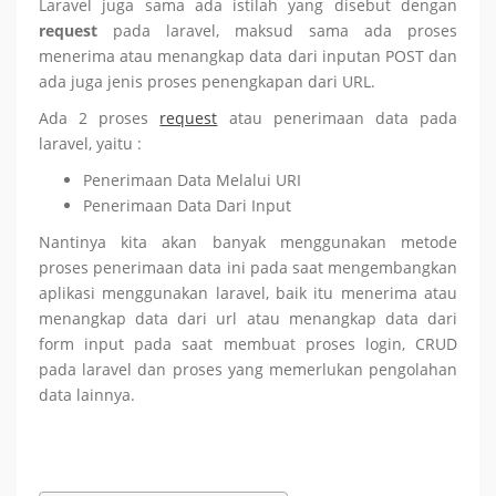
Laravel juga sama ada istilah yang disebut dengan
request
pada laravel, maksud sama ada proses
menerima atau menangkap data dari inputan POST dan
ada juga jenis proses penengkapan dari URL.
Ada 2 proses
request
atau penerimaan data pada
laravel, yaitu :
Penerimaan Data Melalui URI
Penerimaan Data Dari Input
Nantinya kita akan banyak menggunakan metode
proses penerimaan data ini pada saat mengembangkan
aplikasi menggunakan laravel, baik itu menerima atau
menangkap data dari url atau menangkap data dari
form input pada saat membuat proses login, CRUD
pada laravel dan proses yang memerlukan pengolahan
data lainnya.