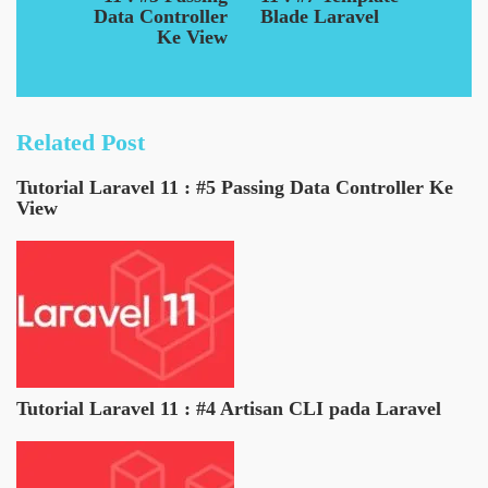
Data Controller
Blade Laravel
Ke View
Related Post
Tutorial Laravel 11 : #5 Passing Data Controller Ke
View
Tutorial Laravel 11 : #4 Artisan CLI pada Laravel