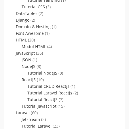
Tutorial Tailwind
(1)
Tutorial CSS
(3)
DataTables
(2)
Django
(2)
Domain & Hosting
(1)
Font Awesome
(1)
HTML
(20)
Modul HTML
(4)
JavaScript
(36)
JSON
(1)
NodeJS
(8)
Tutorial NodeJS
(8)
ReactJS
(10)
Tutorial CRUD Reactjs
(1)
Tutorial Laravel Reactjs
(2)
Tutorial ReactJS
(7)
Tutorial Javascript
(15)
Laravel
(60)
Jetstream
(2)
Tutorial Laravel
(23)