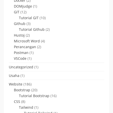
Docker
(2)
DOMjudge
(1)
GIT
(12)
Tutorial GIT
(10)
Github
(3)
Tutorial Github
(2)
Hustoj
(2)
Microsoft Word
(4)
Perancangan
(2)
Postman
(1)
VSCode
(1)
Uncategorized
(1)
Usaha
(1)
Website
(186)
Bootstrap
(20)
Tutorial Bootstrap
(16)
CSS
(8)
Tailwind
(1)