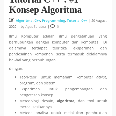
Konsep Algoritma
Cara Install HUSTOJ (HUST Online Judge) di Ubuntu
Algoritma
26 October 2025
,
C++
,
Programming
,
Tutorial C++
|
20 August
24.04 LTS
2020
|
by
Agus Suratna
|
0
Cara Mencari Jurnal dengan mudah di Publish or Perish
Ilmu Komputer adalah ilmu pengetahuan yang
berhubungan dengan komputer dan komputasi. Di
5 October 2025
dalamnya terdapat teoritika, eksperimen, dan
pendesainan komponen, serta termasuk didalamnya
hal-hal yang berhubungan
18
Tutorial Bahasa R : #5 Visualisasi Data dengan R
dengan:
September 2025
Teori-teori untuk memahami komputer
device
,
program, dan sistem
Tutorial Bahasa R : #4 Fungsi dan Kontrol Aliran di R
Eksperimen untuk pengembangan dan
pengetesan konsep
18 September 2025
Metodologi desain,
algoritma
, dan tool untuk
merealisasikannya
Metode analisa untuk melakukan pembuktian