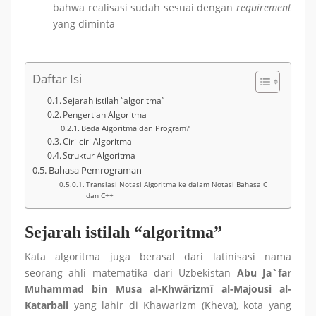
bahwa realisasi sudah sesuai dengan
requirement
yang diminta
Daftar Isi
Sejarah istilah “algoritma”
Pengertian Algoritma
Beda Algoritma dan Program?
Ciri-ciri Algoritma
Struktur Algoritma
Bahasa Pemrograman
Translasi Notasi Algoritma ke dalam Notasi Bahasa C
dan C++
Sejarah istilah “algoritma”
Kata algoritma juga berasal dari latinisasi nama
seorang ahli matematika dari Uzbekistan
Abu Ja`far
Muhammad bin Musa al-Khwārizmī al-Majousi al-
Katarbali
yang lahir di Khawarizm (Kheva), kota yang