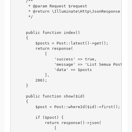
    /**

     * @param Request $request

     * @return \Illuminate\Http\JsonResponse

     */

    public function index()

    {

        $posts = Post::latest()->get();

        return response(

            [

                'success' => true,

                'message' => 'List Semua Posts',

                'data' => $posts

            ], 

        200);

    }

    public function show($id)

    {

        $post = Post::whereId($id)->first();

        if ($post) {

            return response()->json(

                [
