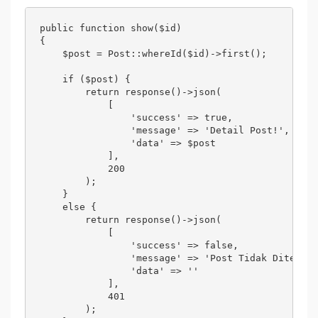
public function show($id)

{

    $post = Post::whereId($id)->first();

    if ($post) {

        return response()->json(

            [

                'success' => true,

                'message' => 'Detail Post!',

                'data' => $post

            ], 

            200

        );

    } 

    else {

        return response()->json(

            [

                'success' => false,

                'message' => 'Post Tidak Ditemuka
                'data' => ''

            ], 

            401

        );
