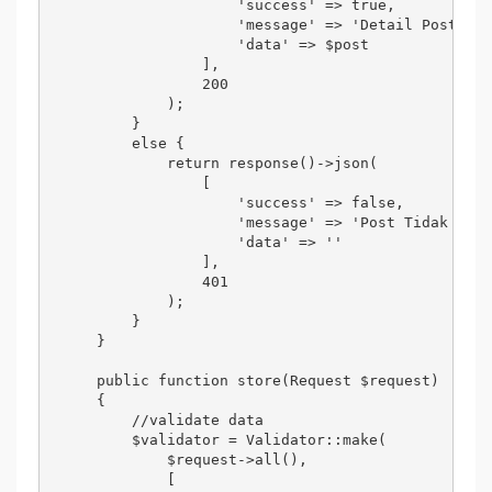
                    'success' => true,

                    'message' => 'Detail Post!',

                    'data' => $post

                ], 

                200

            );

        } 

        else {

            return response()->json(

                [

                    'success' => false,

                    'message' => 'Post Tidak Dite
                    'data' => ''

                ], 

                401

            );

        }

    }

    public function store(Request $request)

    {

        //validate data

        $validator = Validator::make(

            $request->all(),

            [
