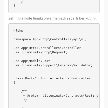
    }

}
Sehingga kode lengkapnya menjadi seperti berikut ini :
<?php

namespace App\Http\Controllers\api\v1;

use App\Http\Controllers\Controller;

use Illuminate\Http\Request;

use App\Models\Post;

use Illuminate\Support\Facades\Validator;

class PostsController extends Controller

{

    /**

     * @return \Illuminate\Contracts\Routing\Resp
     */
