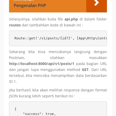
Pengenalan PHP
Selanjutnya, silahkan buka file
api.php
di dalam folder
routes
dan tambahkan kode di bawah ini :
Route::get('/v1/posts/{id?}', [App\Http\Controlle
Sekarang kita bisa mencobanya langsung dengan
Postman, silahkan masukkan
http://localhost:8000/api/v1/posts/1
pada bagian URL
dan jangan lupa menggunakan method
GET
. Dari URL
tersebut, kita mencoba menampilkan data berdasarkan
ID 1.
Jika berhasil, kita akan melihat response dengan format
JSON kurang lebih seperti berikut ini :
{

    "success": true,
