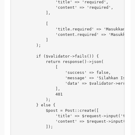
                'title' => 'required',

                'content' => 'required',

            ],

            [

                'title.required' => 'Masukkan Tit
                'content.required' => 'Masukkan C
            ]

        );

        if ($validator->fails()) {

            return response()->json(

                [

                    'success' => false,

                    'message' => 'Silahkan Isi Bi
                    'data' => $validator->errors(
                ],

                401

            );

        } else {

            $post = Post::create([

                'title' => $request->input('title
                'content' => $request->input('con
            ]);
