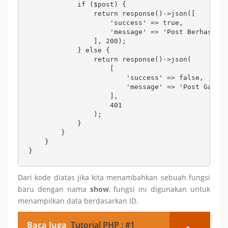
            if ($post) {

                return response()->json([

                    'success' => true,

                    'message' => 'Post Berhasil D
                ], 200);

            } else {

                return response()->json(

                    [

                        'success' => false,

                        'message' => 'Post Gagal 
                    ],

                    401

                );

            }

        }

    }

}
Dari kode diatas jika kita menambahkan sebuah fungsi
baru dengan nama
show
, fungsi ini digunakan untuk
menampilkan data berdasarkan ID.
Baca Juga
Tutorial PHP : #1