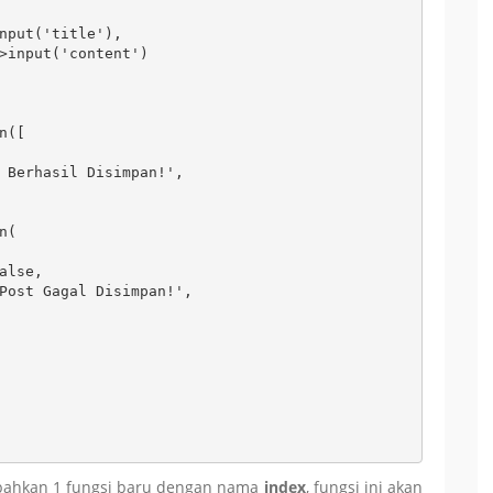
nput('title'),

>input('content')

([

 Berhasil Disimpan!',

(

lse,

Post Gagal Disimpan!',

mbahkan 1 fungsi baru dengan nama
index
, fungsi ini akan