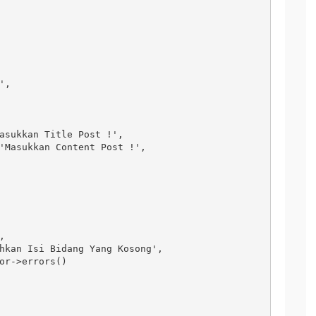
,

asukkan Title Post !',

'Masukkan Content Post !',



hkan Isi Bidang Yang Kosong',

or->errors()
