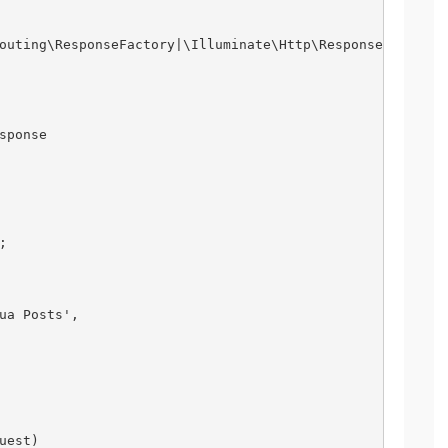
outing\ResponseFactory|\Illuminate\Http\Response

sponse



ua Posts',

est)
