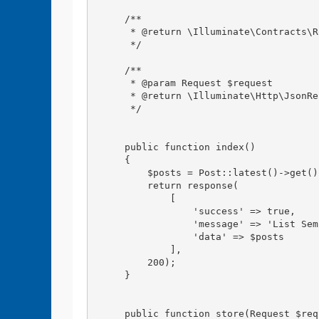
    /**

     * @return \Illuminate\Contracts\R
     */

    /**

     * @param Request $request

     * @return \Illuminate\Http\JsonRe
     */

    public function index()

    {

        $posts = Post::latest()->get();
        return response(

            [

                'success' => true,

                'message' => 'List Sem
                'data' => $posts

            ], 

        200);

    }

    public function store(Request $requ