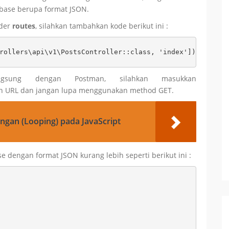
abase berupa format JSON.
lder
routes
, silahkan tambahkan kode berikut ini :
rollers\api\v1\PostsController::class, 'index']);
gsung dengan Postman, silahkan masukkan
n URL dan jangan lupa menggunakan method GET.
langan (Looping) pada JavaScript
e dengan format JSON kurang lebih seperti berikut ini :