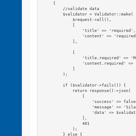
    {

        //validate data

        $validator = Validator::make(

            $request->all(),

            [

                'title' => 'required',

                'content' => 'required'
            ],

            [

                'title.required' => 'M
                'content.required' => 
            ]

        );

        if ($validator->fails()) {

            return response()->json(

                [

                    'success' => false,
                    'message' => 'Sila
                    'data' => $validat
                ],

                401

            );

        } else {
