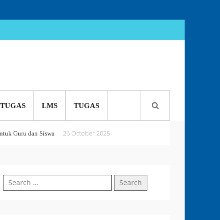
TUGAS
LMS
TUGAS
26 October 2025
tuk Guru dan Siswa
5 October 2025
 or Perish
Search
18 September 2025
for: