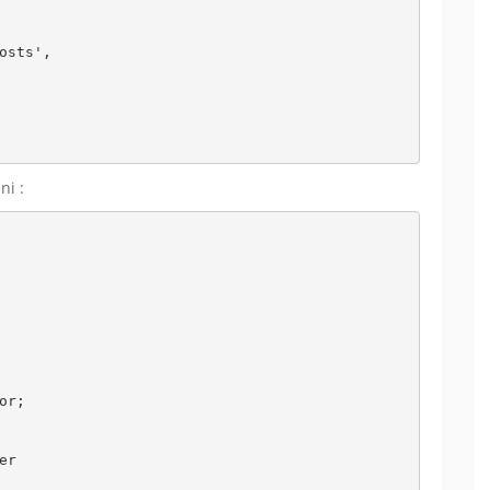
osts',

ni :
r;

r
