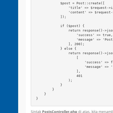
            $post = Post::create([

                'title' => $request->i
                'content' => $request-
            ]);

            if ($post) {

                return response()->json
                    'success' => true,

                    'message' => 'Post
                ], 200);

            } else {

                return response()->json
                    [

                        'success' => fa
                        'message' => '
                    ],

                    401

                );

            }

        }

    }

Sintak
PostsController.php
di atas, kita mena