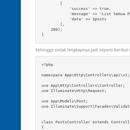
        [

            'success' => true,

            'message' => 'List Semua P
            'data' => $posts

        ], 

    200);

}
Sehingga sintak lengkapnya jadi seperti berikut i
<?php

namespace App\Http\Controllers\api\v1;

use App\Http\Controllers\Controller;

use Illuminate\Http\Request;

use App\Models\Post;

use Illuminate\Support\Facades\Validato
class PostsController extends Controlle
{
