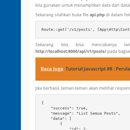
kita gunakan untuk menampilkan data dari dat
Sekarang silahkan buka file
api.php
di dalam fo
Route::get('/v1/posts', [App\Http\Cont
Sekarang kita bisa mencobanya lan
http://localhost:8000/api/v1/posts/
pada bagia
Baca Juga
Tutorial Javascript #8 : Peru
Jika berhasil, teman-teman akan melihat respons
{

    "success": true,

    "message": "List Semua Posts",

    "data": [

        {

            "id": 2,
