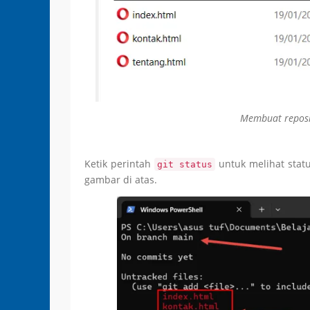
Membuat reposit
Ketik perintah
untuk melihat statu
git status
gambar di atas.