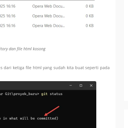
ory dan file html kosong
s dari ketiga file html yang sudah kita buat seperti pada