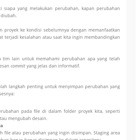
ti siapa yang melakukan perubahan, kapan perubahan
 diubah.
n proyek ke kondisi sebelumnya dengan memanfaatkan
aat terjadi kesalahan atau saat kita ingin membandingkan
tim lain untuk memahami perubahan apa yang telah
pesan
commit
yang jelas dan informatif.
lah langkah penting untuk menyimpan perubahan yang
sesnya:
rubahan pada file di dalam folder proyek kita, seperti
atau mengubah desain.
ea
 file atau perubahan yang ingin disimpan. Staging area
han benar-benar disimpan ke dalam repository.