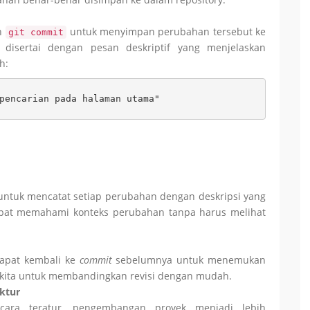
ah
untuk menyimpan perubahan tersebut ke
git commit
disertai dengan pesan deskriptif yang menjelaskan
h:
pencarian pada halaman utama"
tuk mencatat setiap perubahan dengan deskripsi yang
dapat memahami konteks perubahan tanpa harus melihat
 dapat kembali ke
commit
sebelumnya untuk menemukan
kita untuk membandingkan revisi dengan mudah.
ktur
ara teratur, pengembangan proyek menjadi lebih