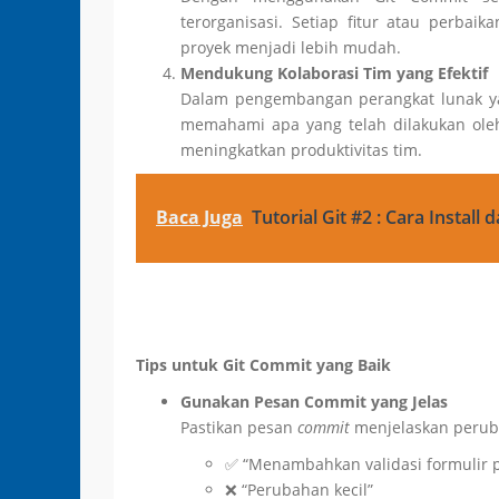
terorganisasi. Setiap fitur atau perbaik
proyek menjadi lebih mudah.
Mendukung Kolaborasi Tim yang Efektif
Dalam pengembangan perangkat lunak ya
memahami apa yang telah dilakukan ole
meningkatkan produktivitas tim.
Baca Juga
Tutorial Git #2 : Cara Install 
Tips untuk Git Commit yang Baik
Gunakan Pesan Commit yang Jelas
Pastikan pesan
commit
menjelaskan peruba
✅ “Menambahkan validasi formulir 
❌ “Perubahan kecil”