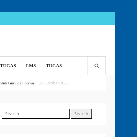
TUGAS
LMS
TUGAS
26 October 2025
tuk Guru dan Siswa
5 October 2025
 or Perish
Search
18 September 2025
for: