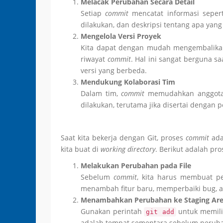
Melacak Perubahan Secara Detail
Setiap
commit
mencatat informasi seper
dilakukan, dan deskripsi tentang apa yang
Mengelola Versi Proyek
Kita dapat dengan mudah mengembalika
riwayat
commit
. Hal ini sangat berguna s
versi yang berbeda.
Mendukung Kolaborasi Tim
Dalam tim,
commit
memudahkan anggota 
dilakukan, terutama jika disertai dengan 
Saat kita bekerja dengan Git, proses
commit
ada
kita buat di
working directory
. Berikut adalah pro
Melakukan Perubahan pada File
Sebelum
commit
, kita harus membuat pe
menambah fitur baru, memperbaiki bug, 
Menambahkan Perubahan ke Staging Ar
Gunakan perintah
untuk memilih
git add
adalah tempat sementara sebelum peruba