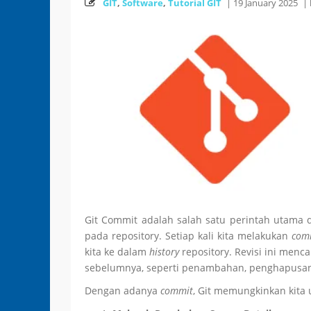
GIT
,
Software
,
Tutorial GIT
|
19 January 2025
|
Git Commit adalah salah satu perintah utama
pada repository. Setiap kali kita melakukan
com
kita ke dalam
history
repository. Revisi ini men
sebelumnya, seperti penambahan, penghapusan, a
Dengan adanya
commit
, Git memungkinkan kita 