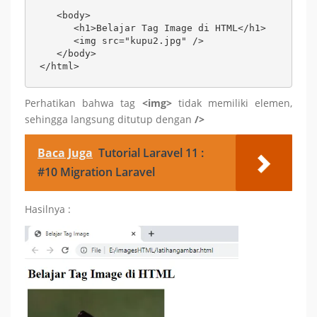
   <body>

      <h1>Belajar Tag Image di HTML</h1>

      <img src="kupu2.jpg" />

   </body>

</html>
Perhatikan bahwa tag
<img>
tidak memiliki elemen,
sehingga langsung ditutup dengan
/>
Baca Juga
Tutorial Laravel 11 :
#10 Migration Laravel
Hasilnya :