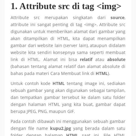
1. Attribute src di tag <img>
Attribute src merupakan singkatan dari
source
,
attribute ini sangat penting di tag <img>. Attribute src
digunakan untuk memberikan alamat dari gambar yang
akan ditampilkan di HTML, kita dapat menampilkan
gambar dari website lain (server lain), ataupun didalam
website kita sendiri konsepnya sama seperti membuat
link di HTML. Alamat ini bisa
relatif
atau
absolute
(bahasan tentang alamat relatif dan alamat absolute di
bahas pada materi Cara Membuat link di
HTML
).
Untuk contoh kode
HTML
tentang image ini, sediakan
sebuah gambar yang akan digunakan sebagai tampilan,
dan tempatkan gambar tersebut ke dalam satu folder
dengan halaman HTML yang kita buat, gambar dapat
berupa JPEG, PNG, maupun GIF.
Pada contoh dibawah ini menggunakan sebuah gambar
dengan file name
kupu2.jpg
yang berada dalam satu
folder dengan halaman
HTML
saat ini. File HTML