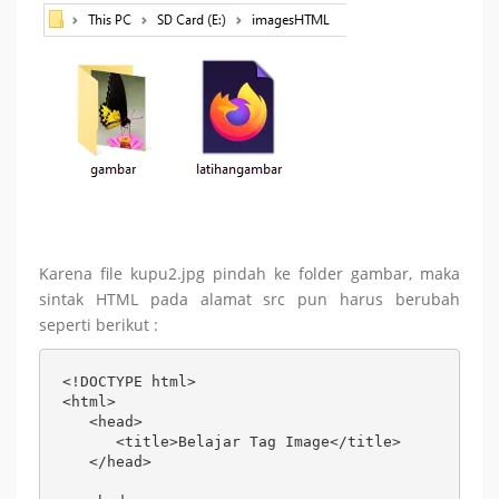
Karena file kupu2.jpg pindah ke folder gambar, maka
sintak HTML pada alamat src pun harus berubah
seperti berikut :
<!DOCTYPE html>

<html>

   <head>

      <title>Belajar Tag Image</title>

   </head>
