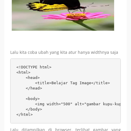
Lalu kita coba ubah yang kita atur hanya widthnya saja
<!DOCTYPE html>

<html>

    <head>

        <title>Belajar Tag Image</title>

    </head>

    <body>

        <img width="500" alt="gambar kupu-kupu" s
    </body>

</html>
Lalu ditampilkan di browser, terlihat gambar yang