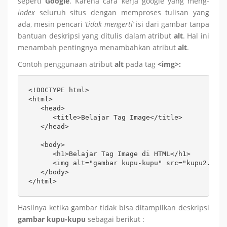
seperti
Google
. Karena cara kerja google yang meng-
index
seluruh situs dengan memproses tulisan yang
ada, mesin pencari
‘tidak mengerti’
isi dari gambar tanpa
bantuan deskripsi yang ditulis dalam atribut
alt
. Hal ini
menambah pentingnya menambahkan atribut
alt
.
Contoh penggunaan atribut
alt
pada
tag
<img>:
<!DOCTYPE html>

<html>

   <head>

      <title>Belajar Tag Image</title>

   </head>

   <body>

      <h1>Belajar Tag Image di HTML</h1>

      <img alt="gambar kupu-kupu" src="kupu2.jpg"
   </body>

</html>
Hasilnya ketika gambar tidak bisa ditampilkan deskripsi
gambar kupu-kupu
sebagai berikut :