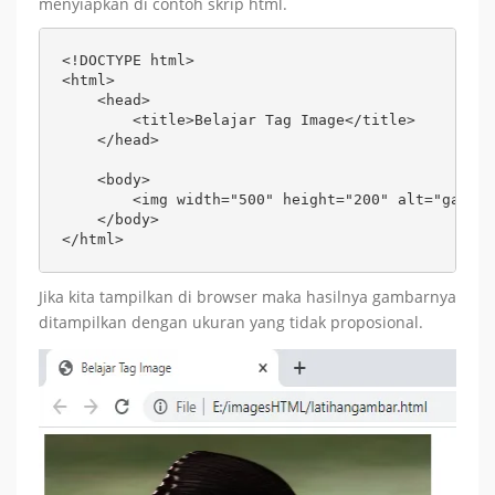
menyiapkan di contoh skrip html.
<!DOCTYPE html>

<html>

    <head>

        <title>Belajar Tag Image</title>

    </head>

    <body>

        <img width="500" height="200" alt="gambar
    </body>

</html>
Jika kita tampilkan di browser maka hasilnya gambarnya
ditampilkan dengan ukuran yang tidak proposional.