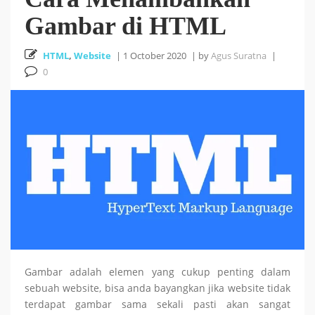
Gambar di HTML
Cara Install HUSTOJ (HUST Online Judge) di Ubuntu
HTML
,
26 October 2025
Website
|
1 October 2020
|
by
Agus Suratna
|
24.04 LTS
0
Cara Mencari Jurnal dengan mudah di Publish or Perish
5 October 2025
18
Tutorial Bahasa R : #5 Visualisasi Data dengan R
September 2025
Tutorial Bahasa R : #4 Fungsi dan Kontrol Aliran di R
18 September 2025
Gambar adalah elemen yang cukup penting dalam
sebuah website, bisa anda bayangkan jika website tidak
terdapat gambar sama sekali pasti akan sangat