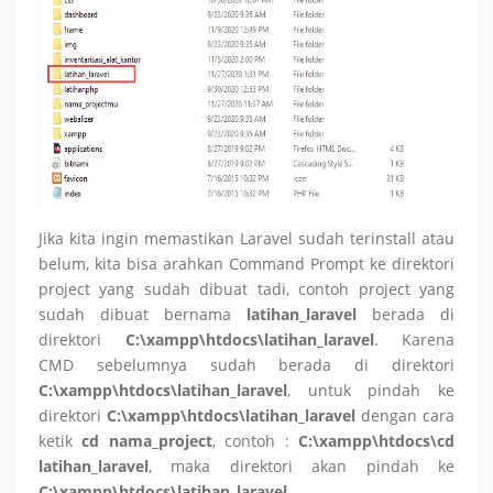
Jika kita ingin memastikan Laravel sudah terinstall atau
belum, kita bisa arahkan Command Prompt ke direktori
project yang sudah dibuat tadi, contoh project yang
sudah dibuat bernama
latihan_laravel
berada di
direktori
C:\xampp\htdocs\latihan_laravel
. Karena
CMD sebelumnya sudah berada di direktori
C:\xampp\htdocs\latihan_laravel
, untuk pindah ke
direktori
C:\xampp\htdocs\latihan_laravel
dengan cara
ketik
cd nama_project
, contoh :
C:\xampp\htdocs\cd
latihan_laravel
, maka direktori akan pindah ke
C:\xampp\htdocs\latihan_laravel
.