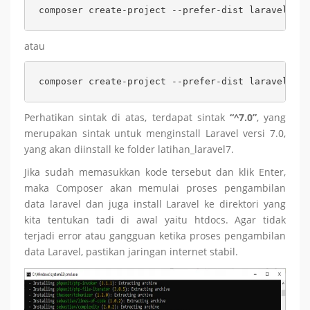
composer create-project --prefer-dist laravel/lar
atau
composer create-project --prefer-dist laravel/lar
Perhatikan sintak di atas, terdapat sintak
“^7.0”
, yang
merupakan sintak untuk menginstall Laravel versi 7.0,
yang akan diinstall ke folder latihan_laravel7.
Jika sudah memasukkan kode tersebut dan klik Enter,
maka Composer akan memulai proses pengambilan
data laravel dan juga install Laravel ke direktori yang
kita tentukan tadi di awal yaitu htdocs. Agar tidak
terjadi error atau gangguan ketika proses pengambilan
data Laravel, pastikan jaringan internet stabil.