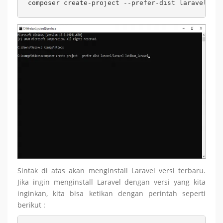
composer create-project --prefer-dist laravel/lar
Sintak di atas akan menginstall Laravel versi terbaru.
Jika ingin menginstall Laravel dengan versi yang kita
inginkan, kita bisa ketikan dengan perintah seperti
berikut :