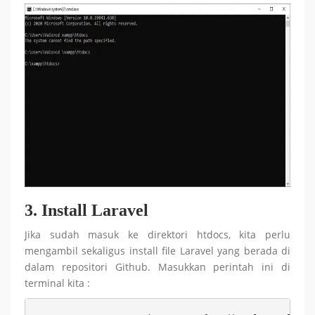
3.
Install Laravel
Jika sudah masuk ke direktori htdocs, kita perlu
mengambil sekaligus install file Laravel yang berada di
dalam repositori Github. Masukkan perintah ini di
terminal kita :