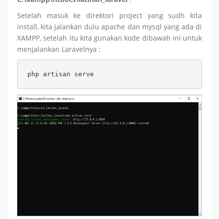
Setelah masuk ke direktori project yang sudh kita
install, kita jalankan dulu apache dan mysql yang ada di
XAMPP, setelah itu kita gunakan kode dibawah ini untuk
menjalankan Laravelnya :
php artisan serve