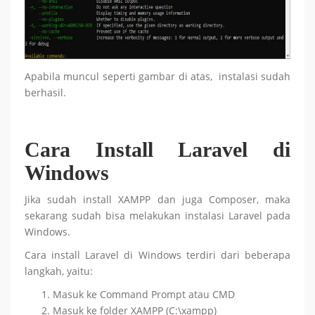
Apabila muncul seperti gambar di atas, instalasi sudah
berhasil.
Cara Install Laravel di
Windows
Jika sudah install XAMPP dan juga Composer, maka
sekarang sudah bisa melakukan instalasi Laravel pada
Windows.
Cara install Laravel di Windows terdiri dari beberapa
langkah, yaitu:
Masuk ke Command Prompt atau CMD
Masuk ke folder XAMPP (C:\xampp)