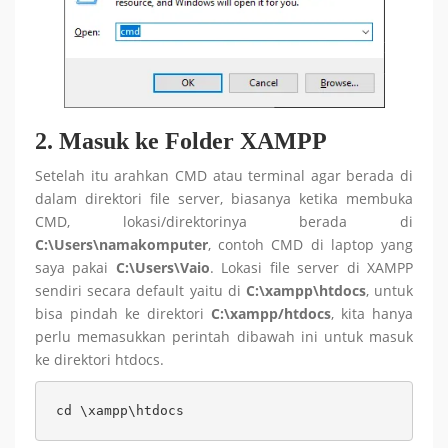
2.
Masuk ke Folder XAMPP
Setelah itu arahkan CMD atau terminal agar berada di
dalam direktori file server, biasanya ketika membuka
CMD, lokasi/direktorinya berada di
C:\Users\namakomputer
, contoh CMD di laptop yang
saya pakai
C:\Users\Vaio
. Lokasi file server di XAMPP
sendiri secara default yaitu di
C:\xampp\htdocs
, untuk
bisa pindah ke direktori
C:\xampp/htdocs
, kita hanya
perlu memasukkan perintah dibawah ini untuk masuk
ke direktori htdocs.
cd \xampp\htdocs