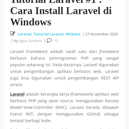
Cara Install Laravel di
Cara Install HUSTOJ (HUST Online Judge) di Ubuntu
Windows
26 October 2025
24.04 LTS
Laravel
,
Tutorial Laravel
,
Website
|
27 November 2020
Cara Mencari Jurnal dengan mudah di Publish or Perish
|
by
Agus Suratna
|
12
Laravel Framework adalah salah satu dari
framework
5 October 2025
berbasis bahasa pemrograman PHP yang sangat
populer sekarang ini. Pada dasarnya, Laravel digunakan
18
Tutorial Bahasa R : #5 Visualisasi Data dengan R
untuk pengembangan aplikasi berbasis web. Laravel
juga bisa digunakan untuk pengembangan REST API
September 2025
service
.
Laravel
adalah kerangka kerja (framework) aplikasi web
Tutorial Bahasa R : #4 Fungsi dan Kontrol Aliran di R
berbasis PHP yang open source, menggunakan konsep
Model-View-Controller (MVC). Laravel berada dibawah
18 September 2025
lisensi MIT, dengan menggunakan GitHub sebagai
tempat berbagi kode.