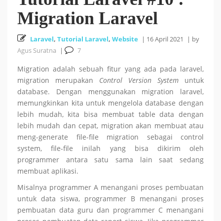
Migration Laravel
Cara Install HUSTOJ (HUST Online Judge) di Ubuntu
Laravel
26 October 2025
,
Tutorial Laravel
,
Website
|
16 April 2021
|
by
24.04 LTS
Agus Suratna
|
7
Cara Mencari Jurnal dengan mudah di Publish or Perish
Migration adalah sebuah fitur yang ada pada laravel,
migration merupakan
Control Version System
untuk
5 October 2025
database. Dengan menggunakan migration laravel,
memungkinkan kita untuk mengelola database dengan
lebih mudah, kita bisa membuat table data dengan
18
Tutorial Bahasa R : #5 Visualisasi Data dengan R
lebih mudah dan cepat, migration akan membuat atau
meng-generate file-file migration sebagai control
September 2025
system, file-file inilah yang bisa dikirim oleh
programmer antara satu sama lain saat sedang
Tutorial Bahasa R : #4 Fungsi dan Kontrol Aliran di R
membuat aplikasi.
Misalnya programmer A menangani proses pembuatan
18 September 2025
untuk data siswa, programmer B menangani proses
pembuatan data guru dan programmer C menangani