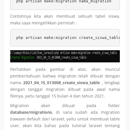
php artisan make:migration nama_migration
Contohnya kita akan membuat sebuah tabel siswa,
maka saya mengetikkan perintah :
php artisan make:migration create_siswa_table
Perhatikan pada gambar di atas, akan muncul
pemberitahuan bahwa migration telah dibuat dengan
nama
2021_04_15_013008_create_siswa_table
, lengkap
dengan tanggal migration dibuat pada awal nama
filenya, yaitu tanggal 15 bulan 4 dan tahun 2021.
Migration akan dibuat pada folder
database/migrations
, di sana sudah ada migration
bawaan default dari laravel, yaitu untuk membuat table
user, akan kita bahas pada tutorial laravel tentang