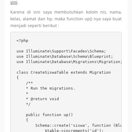
sini
.
Karena di sini saya membutuhkan kolom nis, nama,
kelas, alamat dan hp, maka function up() nya saya buat
menjadi seperti berikut :
<?php

use Illuminate\Support\Facades\Schema;

use Illuminate\Database\Schema\Blueprint;

use Illuminate\Database\Migrations\Migration;

class CreateSiswaTable extends Migration

{

    /**

    * Run the migrations.

    * 

    * @return void

    */

    public function up()

    {

        Schema::create('siswa', function (Bluepri
            $table->increments('id');
