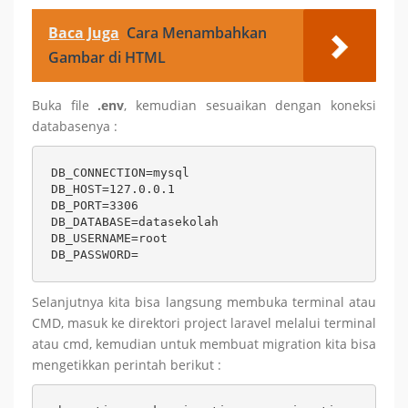
Baca Juga
Cara Menambahkan
Gambar di HTML
Buka file
.env
, kemudian sesuaikan dengan koneksi
databasenya :
DB_CONNECTION=mysql

DB_HOST=127.0.0.1

DB_PORT=3306

DB_DATABASE=datasekolah

DB_USERNAME=root

DB_PASSWORD=
Selanjutnya kita bisa langsung membuka terminal atau
CMD, masuk ke direktori project laravel melalui terminal
atau cmd, kemudian untuk membuat migration kita bisa
mengetikkan perintah berikut :